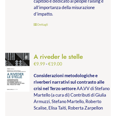
capitolo è dedicato al people raising e
all’importanza della misurazione
d’impatto.
Dettagli
A riveder le stelle
Fascia
€
9.99
-
€
19.00
di
Considerazioni metodologiche e
prezzo:
riverberi narrativi sul contrasto alle
da
crisi nel Terzo settore
AA.VV di Stefano
€9.99
Martello (a cura di) Contributi di Giulia
a
Armuzzi, Stefano Martello, Roberto
€19.00
Scalise, Elisa Taiti, Roberta Zarpellon