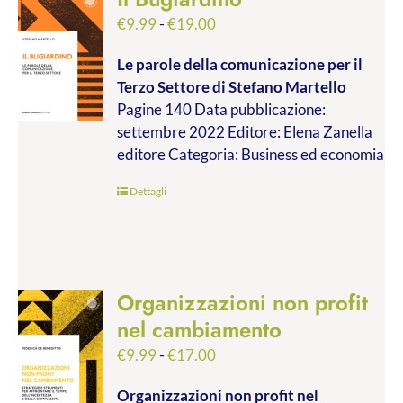
Fascia
€
9.99
-
€
19.00
di
Le parole della comunicazione per il
prezzo:
Terzo Settore
di Stefano Martello
da
Pagine 140 Data pubblicazione:
€9.99
settembre 2022 Editore: Elena Zanella
a
editore Categoria: Business ed economia
€19.00
Dettagli
Organizzazioni non profit
nel cambiamento
Fascia
€
9.99
-
€
17.00
di
Organizzazioni non profit nel
prezzo: