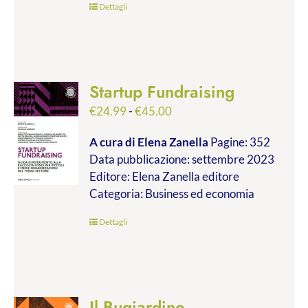
Dettagli
Startup Fundraising
Fascia
€
24.99
-
€
45.00
di
A cura di Elena Zanella
Pagine: 352
prezzo:
Data pubblicazione: settembre 2023
da
Editore: Elena Zanella editore
€24.99
Categoria: Business ed economia
a
€45.00
Dettagli
Il Bugiardino