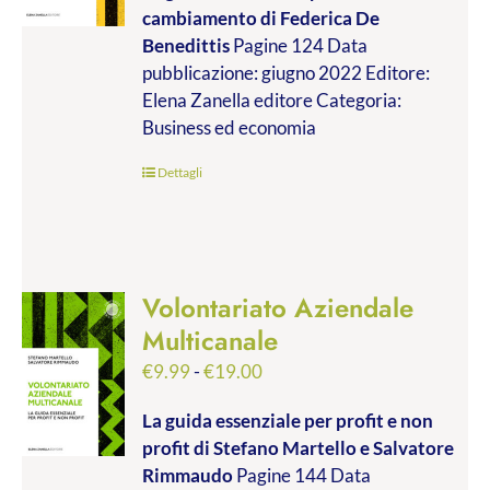
cambiamento
di Federica De
da
Benedittis
Pagine 124 Data
€9.99
pubblicazione: giugno 2022 Editore:
a
Elena Zanella editore Categoria:
€17.00
Business ed economia
Dettagli
Volontariato Aziendale
Multicanale
Fascia
€
9.99
-
€
19.00
di
La guida essenziale per profit e non
prezzo:
profit
di Stefano Martello e Salvatore
da
Rimmaudo
Pagine 144 Data
€9.99