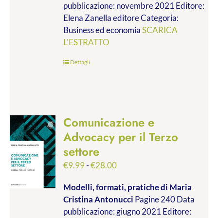
pubblicazione: novembre 2021 Editore:
a
Elena Zanella editore Categoria:
€19.00
Business ed economia
SCARICA
L'ESTRATTO
Dettagli
Comunicazione e
Advocacy per il Terzo
settore
Fascia
€
9.99
-
€
28.00
di
Modelli, formati, pratiche
di Maria
prezzo:
Cristina Antonucci
Pagine 240 Data
da
pubblicazione: giugno 2021 Editore:
€9.99