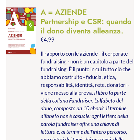
A = AZIENDE
Partnership e CSR: quando
il dono diventa alleanza.
€
4.99
Il rapporto con le aziende - il corporate
fundraising - non è un capitolo a parte del
fundraising. È il punto in cui tutto ciò che
abbiamo costruito - fiducia, etica,
responsabilità, identità, rete, donatori -
viene messo alla prova.
Il libro fa parte
della collana Fundraiser. L’alfabeto del
dono, composto da 10 ebook. Il termine
alfabeto non è casuale: ogni lettera della
parola fundraiser offre una chiave di
lettura e, al termine dell’intero percorso,
una sintesi dei temi, dei passaggi, delle