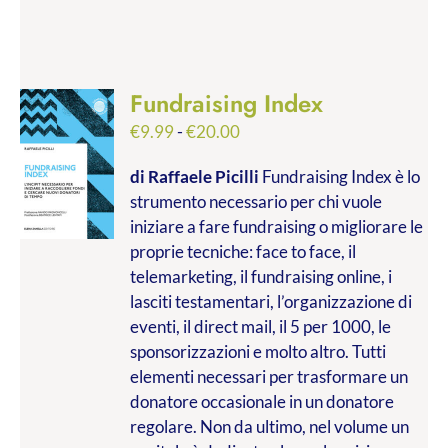
Fundraising Index
Fascia
€
9.99
-
€
20.00
di
di Raffaele Picilli
Fundraising Index è lo
prezzo:
strumento necessario per chi vuole
da
iniziare a fare fundraising o migliorare le
€9.99
proprie tecniche: face to face, il
a
telemarketing, il fundraising online, i
€20.00
lasciti testamentari, l’organizzazione di
eventi, il direct mail, il 5 per 1000, le
sponsorizzazioni e molto altro. Tutti
elementi necessari per trasformare un
donatore occasionale in un donatore
regolare. Non da ultimo, nel volume un