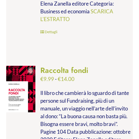
Elena Zanella editore Categoria:
a
Business ed economia
SCARICA
€28.00
L'ESTRATTO
Dettagli
Raccolta fondi
Fascia
€
9.99
-
€
14.00
di
Il libro che cambierà lo sguardo di tante
prezzo:
persone sul Fundraising, più di un
da
manuale, un viaggio nell’arte dell’invito
€9.99
al dono: “La buona causa non basta più.
a
Bisogna essere bravi, molto bravi”.
€14.00
Pagine 104 Data pubblicazione: ottobre