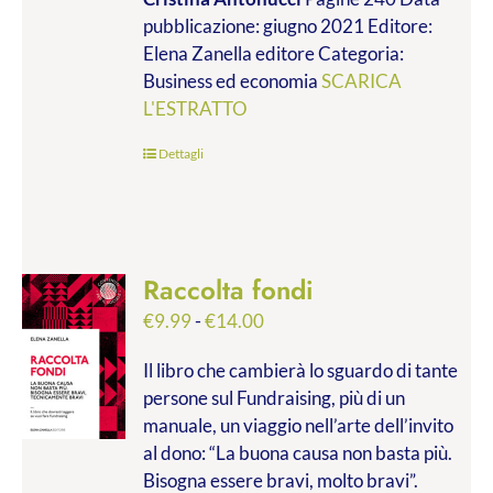
da
pubblicazione: giugno 2021 Editore:
€9.99
Elena Zanella editore Categoria:
a
Business ed economia
SCARICA
€28.00
L'ESTRATTO
Dettagli
Raccolta fondi
Fascia
€
9.99
-
€
14.00
di
Il libro che cambierà lo sguardo di tante
prezzo:
persone sul Fundraising, più di un
da
manuale, un viaggio nell’arte dell’invito
€9.99
al dono: “La buona causa non basta più.
a
Bisogna essere bravi, molto bravi”.
€14.00