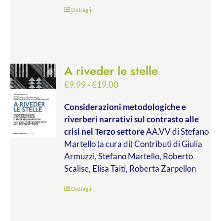
€45.00
Dettagli
A riveder le stelle
Fascia
€
9.99
-
€
19.00
di
Considerazioni metodologiche e
prezzo:
riverberi narrativi sul contrasto alle
da
crisi nel Terzo settore
AA.VV di Stefano
€9.99
Martello (a cura di) Contributi di Giulia
a
Armuzzi, Stefano Martello, Roberto
€19.00
Scalise, Elisa Taiti, Roberta Zarpellon
Dettagli