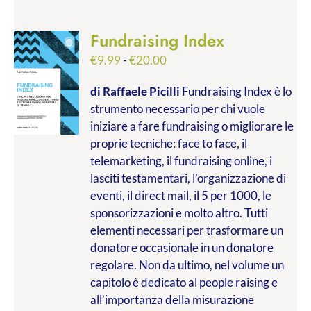
Fundraising Index
Fascia
€
9.99
-
€
20.00
di
di Raffaele Picilli
Fundraising Index è lo
prezzo:
strumento necessario per chi vuole
da
iniziare a fare fundraising o migliorare le
€9.99
proprie tecniche: face to face, il
a
telemarketing, il fundraising online, i
€20.00
lasciti testamentari, l’organizzazione di
eventi, il direct mail, il 5 per 1000, le
sponsorizzazioni e molto altro. Tutti
elementi necessari per trasformare un
donatore occasionale in un donatore
regolare. Non da ultimo, nel volume un
capitolo è dedicato al people raising e
all’importanza della misurazione