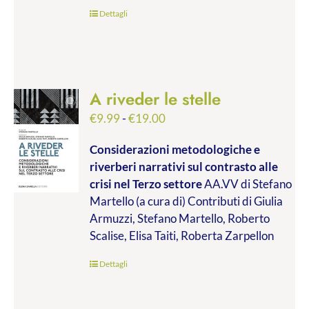
€45.00
Dettagli
A riveder le stelle
Fascia
€
9.99
-
€
19.00
di
Considerazioni metodologiche e
prezzo:
riverberi narrativi sul contrasto alle
da
crisi nel Terzo settore
AA.VV di Stefano
€9.99
Martello (a cura di) Contributi di Giulia
a
Armuzzi, Stefano Martello, Roberto
€19.00
Scalise, Elisa Taiti, Roberta Zarpellon
Dettagli