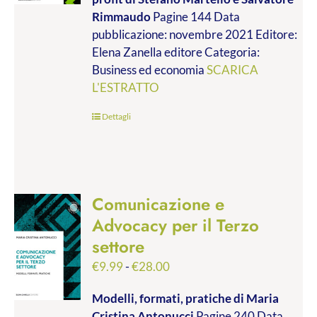
da
Rimmaudo
Pagine 144 Data
€9.99
pubblicazione: novembre 2021 Editore:
a
Elena Zanella editore Categoria:
€19.00
Business ed economia
SCARICA
L'ESTRATTO
Dettagli
Comunicazione e
Advocacy per il Terzo
settore
Fascia
€
9.99
-
€
28.00
di
Modelli, formati, pratiche
di Maria
prezzo:
Cristina Antonucci
Pagine 240 Data