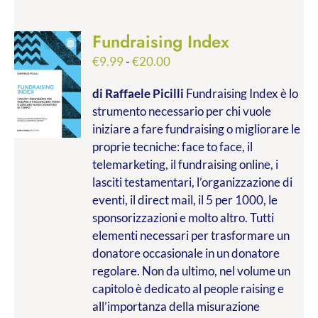
Fundraising Index
Fascia
€
9.99
-
€
20.00
di
di Raffaele Picilli
Fundraising Index è lo
prezzo:
strumento necessario per chi vuole
da
iniziare a fare fundraising o migliorare le
€9.99
proprie tecniche: face to face, il
a
telemarketing, il fundraising online, i
€20.00
lasciti testamentari, l’organizzazione di
eventi, il direct mail, il 5 per 1000, le
sponsorizzazioni e molto altro. Tutti
elementi necessari per trasformare un
donatore occasionale in un donatore
regolare. Non da ultimo, nel volume un
capitolo è dedicato al people raising e
all’importanza della misurazione