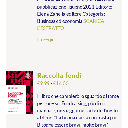
da
pubblicazione: giugno 2021 Editore:
€9.99
Elena Zanella editore Categoria:
a
Business ed economia
SCARICA
€28.00
L'ESTRATTO
Dettagli
Raccolta fondi
Fascia
€
9.99
-
€
14.00
di
Il libro che cambierà lo sguardo di tante
prezzo:
persone sul Fundraising, più di un
da
manuale, un viaggio nell’arte dell’invito
€9.99
al dono: “La buona causa non basta più.
a
Bisogna essere bravi, molto bravi”.
€14.00