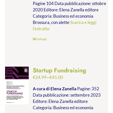
Pagine 104 Data pubblicazione: ottobre
2020 Editore: Elena Zanella editore
Categoria: Business ed economia
Brossura, con alette
Scarica e leggi
l'estratto
Dettagli
Startup Fundraising
Fascia
€
24.99
-
€
45.00
di
A cura di Elena Zanella
Pagine: 352
prezzo:
Data pubblicazione: settembre 2023
da
Editore: Elena Zanella editore
€24.99
Categoria: Business ed economia
a