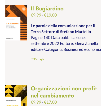
Il Bugiardino
Fascia
€
9.99
-
€
19.00
di
Le parole della comunicazione per il
prezzo:
Terzo Settore
di Stefano Martello
da
Pagine 140 Data pubblicazione:
€9.99
settembre 2022 Editore: Elena Zanella
a
editore Categoria: Business ed economia
€19.00
Dettagli
Organizzazioni non profit
nel cambiamento
Fascia
€
9.99
-
€
17.00