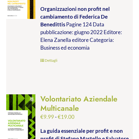
di
Organizzazioni non profit nel
prezzo:
cambiamento
di Federica De
da
Benedittis
Pagine 124 Data
€9.99
pubblicazione: giugno 2022 Editore:
a
Elena Zanella editore Categoria:
€17.00
Business ed economia
Dettagli
Volontariato Aziendale
Multicanale
Fascia
€
9.99
-
€
19.00
di
La guida essenziale per profit e non
prezzo:
profit
di Stefano Martello e Salvatore