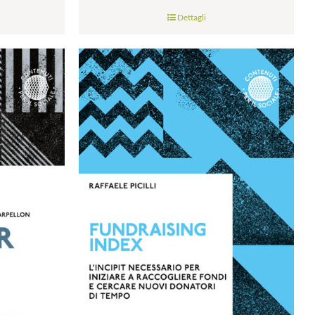
di
Dettagli
prezzo:
da
€9.99
a
€28.00