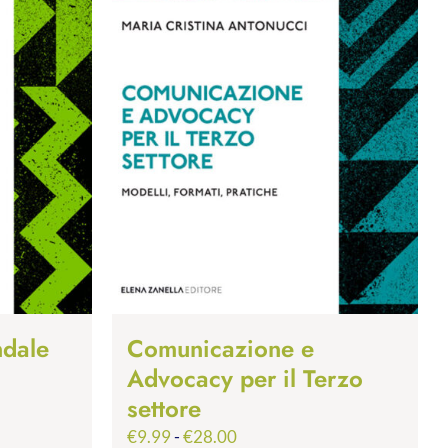
ndale
Comunicazione e
Advocacy per il Terzo
settore
Fascia
€
9.99
-
€
28.00