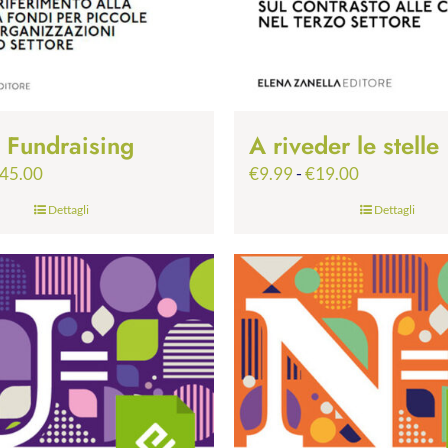
p Fundraising
A riveder le stelle
Fascia
Fascia
45.00
€
9.99
-
€
19.00
di
di
Dettagli
Dettagli
prezzo:
prezzo:
da
da
€24.99
€9.99
a
a
€45.00
€19.00