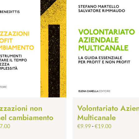
zzazioni non
Volontariato Azie
 nel cambiamento
Multicanale
Fascia
Fascia
7.00
€
9.99
-
€
19.00
di
di