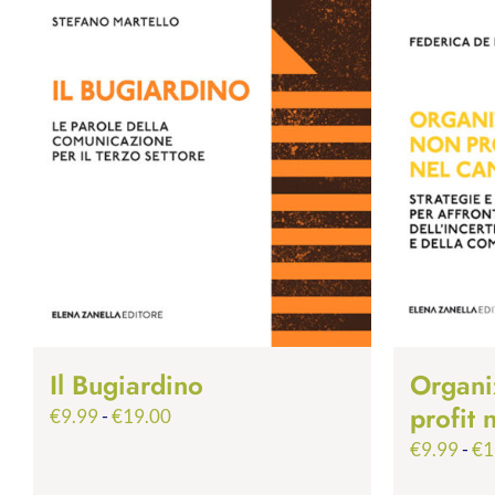
Il Bugiardino
Organi
profit
Fascia
€
9.99
-
€
19.00
di
€
9.99
-
€
1
prezzo: