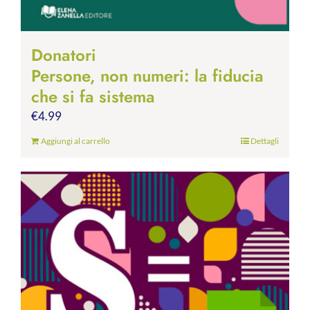
Donatori
Persone, non numeri: la fiducia
che si fa sistema
€
4.99
Aggiungi al carrello
Dettagli