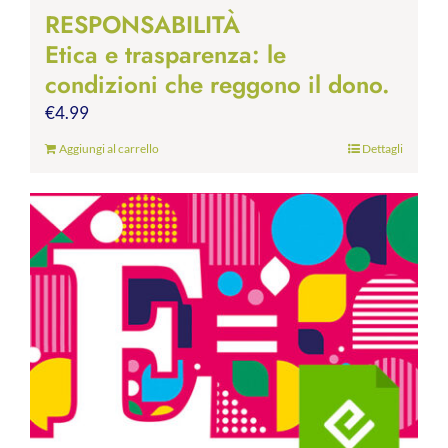
RESPONSABILITÀ
Etica e trasparenza: le
condizioni che reggono il dono.
€
4.99
Aggiungi al carrello
Dettagli