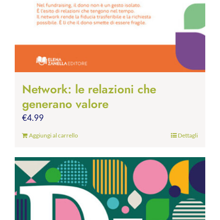
Network: le relazioni che
generano valore
€
4.99
Aggiungi al carrello
Dettagli