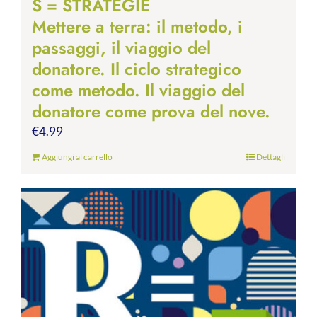
S = STRATEGIE
Mettere a terra: il metodo, i
passaggi, il viaggio del
donatore. Il ciclo strategico
come metodo. Il viaggio del
donatore come prova del nove.
€
4.99
Aggiungi al carrello
Dettagli