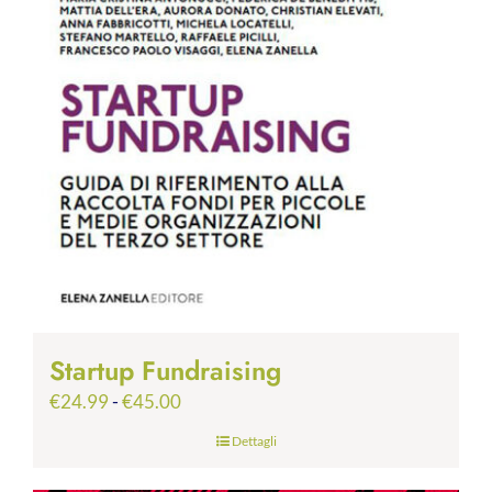
Startup Fundraising
Fascia
€
24.99
-
€
45.00
di
Dettagli
prezzo:
da