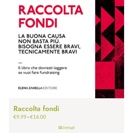
Raccolta fondi
Fascia
€
9.99
-
€
14.00
di
Dettagli
prezzo: