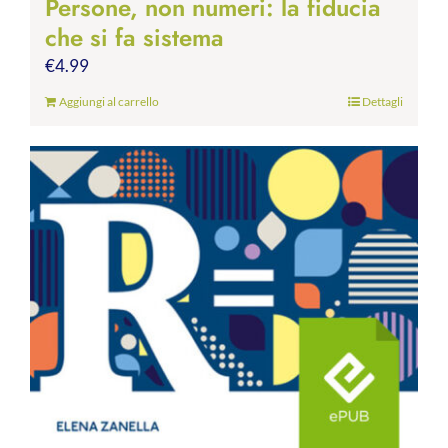
Persone, non numeri: la fiducia
che si fa sistema
€
4.99
Aggiungi al carrello
Dettagli