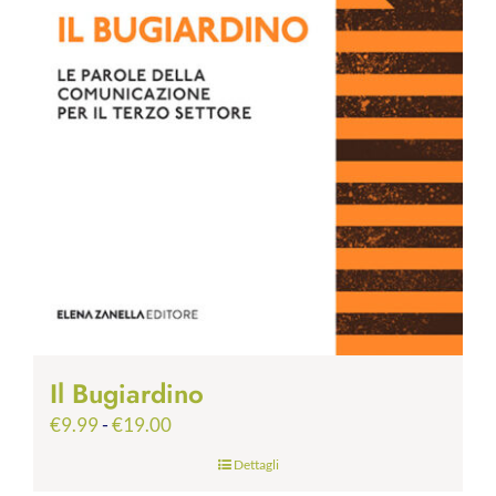
Il Bugiardino
Fascia
€
9.99
-
€
19.00
di
Dettagli
prezzo: