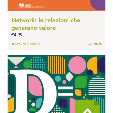
Network: le relazioni che
generano valore
€
4.99
Aggiungi al carrello
Dettagli