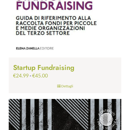
Startup Fundraising
Fascia
€
24.99
-
€
45.00
di
Dettagli
prezzo:
da
€24.99
a
€45.00