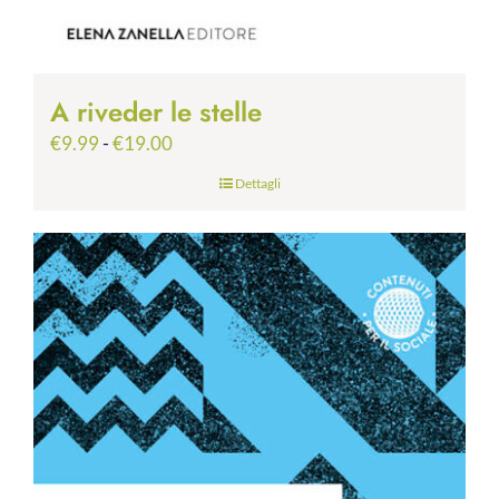
A riveder le stelle
Fascia
€
9.99
-
€
19.00
di
Dettagli
prezzo:
da
€9.99
a
€19.00