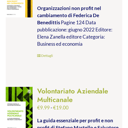
di
Organizzazioni non profit nel
prezzo:
cambiamento
di Federica De
da
Benedittis
Pagine 124 Data
€9.99
pubblicazione: giugno 2022 Editore:
a
Elena Zanella editore Categoria:
€17.00
Business ed economia
Dettagli
Volontariato Aziendale
Multicanale
Fascia
€
9.99
-
€
19.00
di
La guida essenziale per profit e non
prezzo:
profit
di Stefano Martello e Salvatore