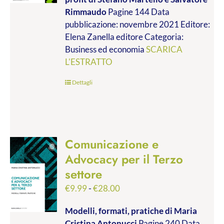
da
Rimmaudo
Pagine 144 Data
€9.99
pubblicazione: novembre 2021 Editore:
a
Elena Zanella editore Categoria:
€19.00
Business ed economia
SCARICA
L'ESTRATTO
Dettagli
Comunicazione e
Advocacy per il Terzo
settore
Fascia
€
9.99
-
€
28.00
di
Modelli, formati, pratiche
di Maria
prezzo:
Cristina Antonucci
Pagine 240 Data