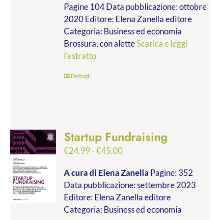
Pagine 104 Data pubblicazione: ottobre
2020 Editore: Elena Zanella editore
Categoria: Business ed economia
Brossura, con alette
Scarica e leggi
l'estratto
Dettagli
Startup Fundraising
Fascia
€
24.99
-
€
45.00
di
A cura di Elena Zanella
Pagine: 352
prezzo:
Data pubblicazione: settembre 2023
da
Editore: Elena Zanella editore
€24.99
Categoria: Business ed economia
a