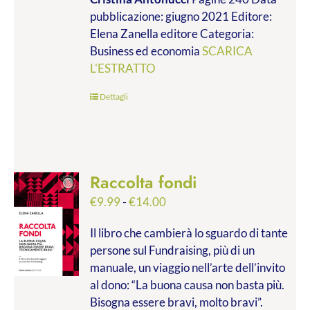
da
pubblicazione: giugno 2021 Editore:
€9.99
Elena Zanella editore Categoria:
a
Business ed economia
SCARICA
€28.00
L'ESTRATTO
Dettagli
Raccolta fondi
Fascia
€
9.99
-
€
14.00
di
Il libro che cambierà lo sguardo di tante
prezzo:
persone sul Fundraising, più di un
da
manuale, un viaggio nell’arte dell’invito
€9.99
al dono: “La buona causa non basta più.
a
Bisogna essere bravi, molto bravi”.
€14.00