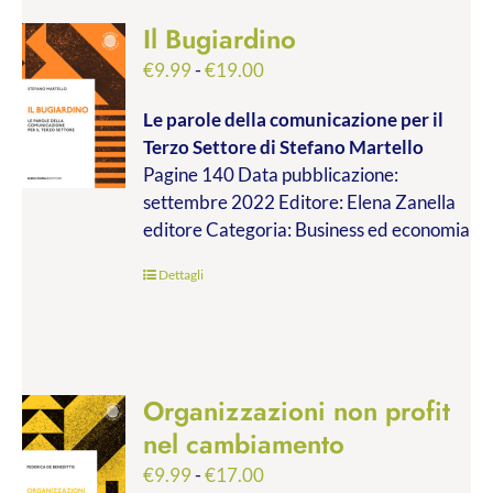
Il Bugiardino
Fascia
€
9.99
-
€
19.00
di
Le parole della comunicazione per il
prezzo:
Terzo Settore
di Stefano Martello
da
Pagine 140 Data pubblicazione:
€9.99
settembre 2022 Editore: Elena Zanella
a
editore Categoria: Business ed economia
€19.00
Dettagli
Organizzazioni non profit
nel cambiamento
Fascia
€
9.99
-
€
17.00