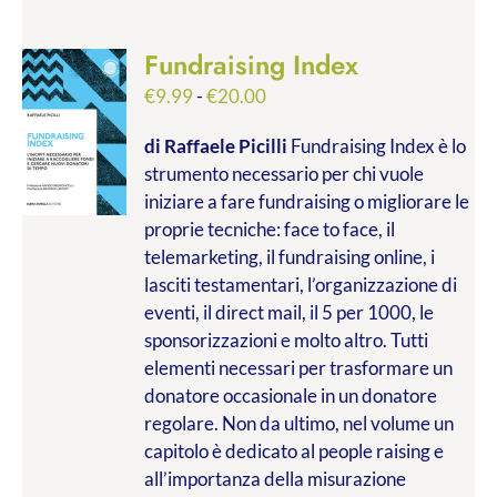
Fundraising Index
Fascia
€
9.99
-
€
20.00
di
di Raffaele Picilli
Fundraising Index è lo
prezzo:
strumento necessario per chi vuole
da
iniziare a fare fundraising o migliorare le
€9.99
proprie tecniche: face to face, il
a
telemarketing, il fundraising online, i
€20.00
lasciti testamentari, l’organizzazione di
eventi, il direct mail, il 5 per 1000, le
sponsorizzazioni e molto altro. Tutti
elementi necessari per trasformare un
donatore occasionale in un donatore
regolare. Non da ultimo, nel volume un
capitolo è dedicato al people raising e
all’importanza della misurazione