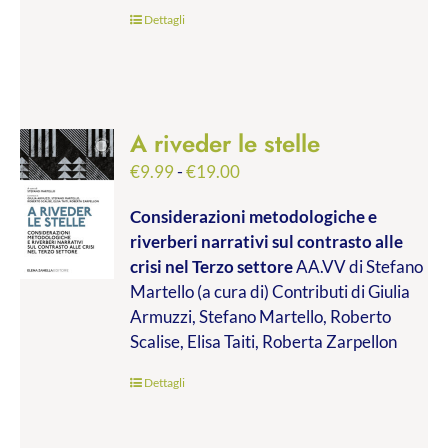
€45.00
Dettagli
A riveder le stelle
Fascia
€
9.99
-
€
19.00
di
Considerazioni metodologiche e
prezzo:
riverberi narrativi sul contrasto alle
da
crisi nel Terzo settore
AA.VV di Stefano
€9.99
Martello (a cura di) Contributi di Giulia
a
Armuzzi, Stefano Martello, Roberto
€19.00
Scalise, Elisa Taiti, Roberta Zarpellon
Dettagli