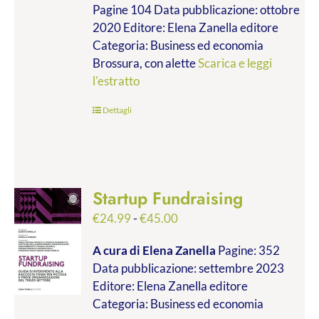
Pagine 104 Data pubblicazione: ottobre
2020 Editore: Elena Zanella editore
Categoria: Business ed economia
Brossura, con alette
Scarica e leggi
l'estratto
Dettagli
Startup Fundraising
Fascia
€
24.99
-
€
45.00
di
A cura di Elena Zanella
Pagine: 352
prezzo:
Data pubblicazione: settembre 2023
da
Editore: Elena Zanella editore
€24.99
Categoria: Business ed economia
a