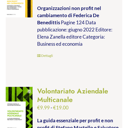
di
Organizzazioni non profit nel
prezzo:
cambiamento
di Federica De
da
Benedittis
Pagine 124 Data
€9.99
pubblicazione: giugno 2022 Editore:
a
Elena Zanella editore Categoria:
€17.00
Business ed economia
Dettagli
Volontariato Aziendale
Multicanale
Fascia
€
9.99
-
€
19.00
di
La guida essenziale per profit e non
prezzo:
profit
di Stefano Martello e Salvatore