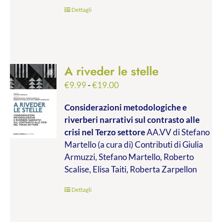
€45.00
Dettagli
A riveder le stelle
Fascia
€
9.99
-
€
19.00
di
Considerazioni metodologiche e
prezzo:
riverberi narrativi sul contrasto alle
da
crisi nel Terzo settore
AA.VV di Stefano
€9.99
Martello (a cura di) Contributi di Giulia
a
Armuzzi, Stefano Martello, Roberto
€19.00
Scalise, Elisa Taiti, Roberta Zarpellon
Dettagli