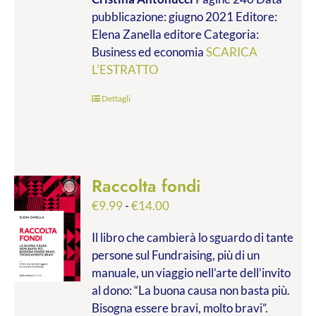
da
pubblicazione: giugno 2021 Editore:
€9.99
Elena Zanella editore Categoria:
a
Business ed economia
SCARICA
€28.00
L'ESTRATTO
Dettagli
Raccolta fondi
Fascia
€
9.99
-
€
14.00
di
Il libro che cambierà lo sguardo di tante
prezzo:
persone sul Fundraising, più di un
da
manuale, un viaggio nell’arte dell’invito
€9.99
al dono: “La buona causa non basta più.
a
Bisogna essere bravi, molto bravi”.
€14.00