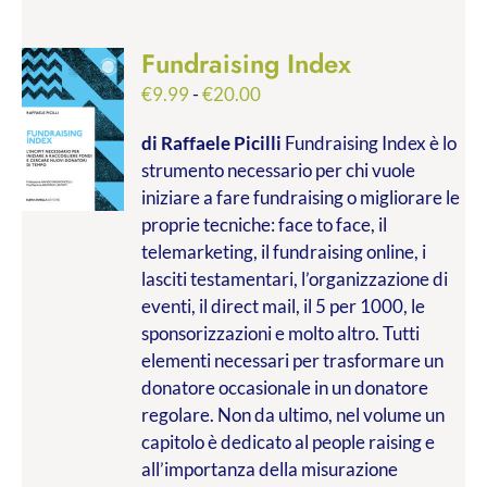
Fundraising Index
Fascia
€
9.99
-
€
20.00
di
di Raffaele Picilli
Fundraising Index è lo
prezzo:
strumento necessario per chi vuole
da
iniziare a fare fundraising o migliorare le
€9.99
proprie tecniche: face to face, il
a
telemarketing, il fundraising online, i
€20.00
lasciti testamentari, l’organizzazione di
eventi, il direct mail, il 5 per 1000, le
sponsorizzazioni e molto altro. Tutti
elementi necessari per trasformare un
donatore occasionale in un donatore
regolare. Non da ultimo, nel volume un
capitolo è dedicato al people raising e
all’importanza della misurazione