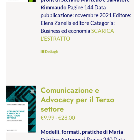
da
Rimmaudo
Pagine 144 Data
€9.99
pubblicazione: novembre 2021 Editore:
a
Elena Zanella editore Categoria:
€19.00
Business ed economia
SCARICA
L'ESTRATTO
Dettagli
Comunicazione e
Advocacy per il Terzo
settore
Fascia
€
9.99
-
€
28.00
di
Modelli, formati, pratiche
di Maria
prezzo:
Cristina Antonucci
Pagine 240 Data