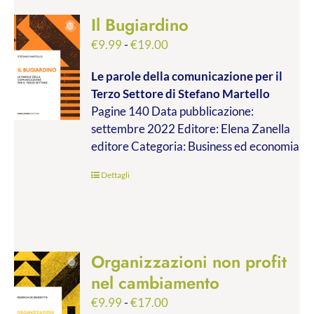
Il Bugiardino
Fascia
€
9.99
-
€
19.00
di
Le parole della comunicazione per il
prezzo:
Terzo Settore
di Stefano Martello
da
Pagine 140 Data pubblicazione:
€9.99
settembre 2022 Editore: Elena Zanella
a
editore Categoria: Business ed economia
€19.00
Dettagli
Organizzazioni non profit
nel cambiamento
Fascia
€
9.99
-
€
17.00