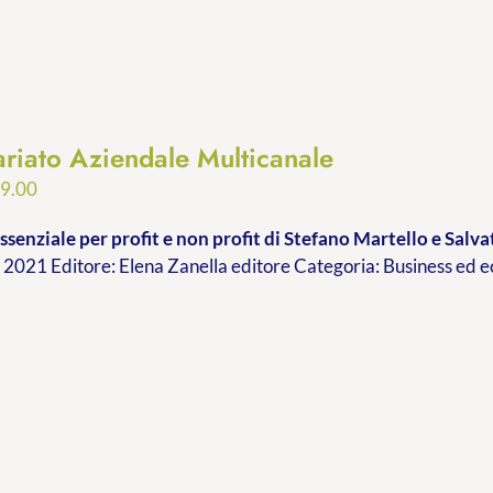
ariato Aziendale Multicanale
Fascia
9.00
di
ssenziale per profit e non profit
di Stefano Martello e Sal
prezzo:
2021 Editore: Elena Zanella editore Categoria: Business ed
da
€9.99
a
€19.00