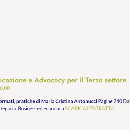
cazione e Advocacy per il Terzo settore
Fascia
8.00
di
ormati, pratiche
di Maria Cristina Antonucci
Pagine 240 Dat
prezzo:
ategoria: Business ed economia
SCARICA L'ESTRATTO
da
€9.99
a