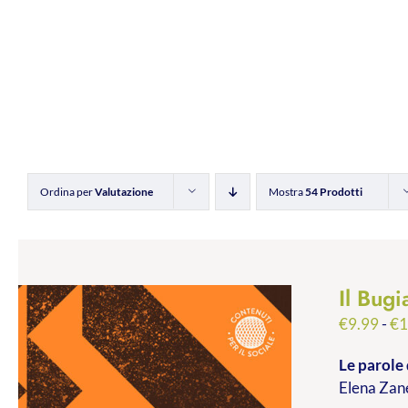
Ordina per
Valutazione
Mostra
54 Prodotti
Il Bugi
€
9.99
-
€
1
Le parole 
Elena Zane