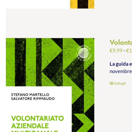
Volont
€
9.99
-
€
1
La guida e
novembre 
Dettagli