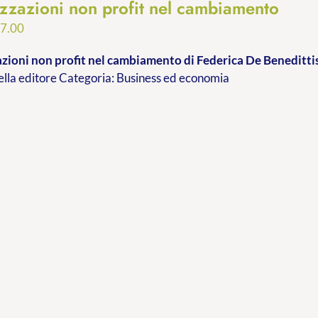
zzazioni non profit nel cambiamento
Fascia
7.00
di
zioni non profit nel cambiamento
di Federica De Beneditti
prezzo:
ella editore Categoria: Business ed economia
da
€9.99
a
€17.00