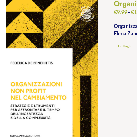
Organi
€
9.99
-
€
1
Organizza
Elena Zan
Dettagli