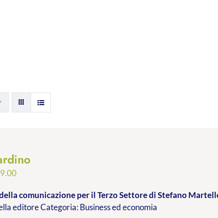
ardino
Fascia
9.00
di
della comunicazione per il Terzo Settore
di Stefano Martell
prezzo:
lla editore Categoria: Business ed economia
da