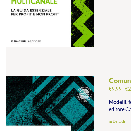
Comuni
€
9.99
-
€
2
Modelli, f
editore C
Dettagli