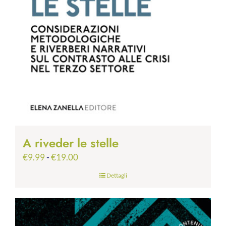
A riveder le stelle
Fascia
€
9.99
-
€
19.00
di
Dettagli
prezzo:
da
€9.99
a