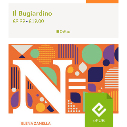
Il Bugiardino
Fascia
€
9.99
-
€
19.00
di
Dettagli
prezzo:
da
€9.99
a
€19.00