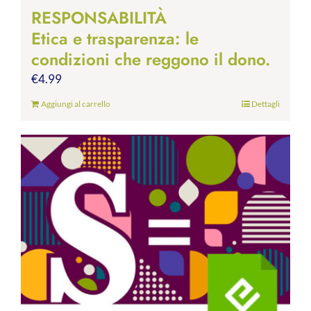
RESPONSABILITÀ
Etica e trasparenza: le
condizioni che reggono il dono.
€
4.99
Aggiungi al carrello
Dettagli