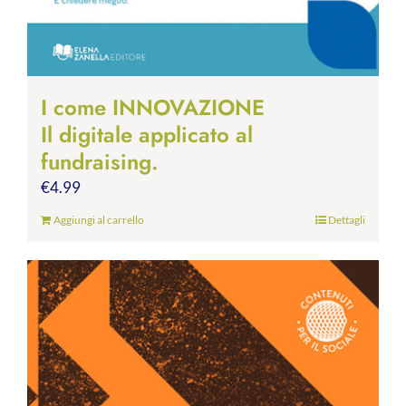
I come INNOVAZIONE
Il digitale applicato al
fundraising.
€
4.99
Aggiungi al carrello
Dettagli