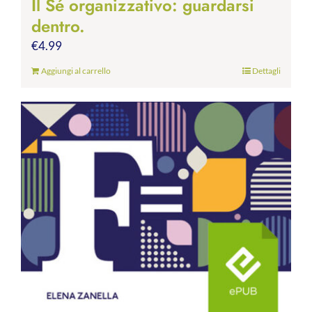
Il Sé organizzativo: guardarsi
dentro.
€
4.99
Aggiungi al carrello
Dettagli