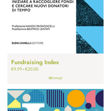
Fundraising Index
Fascia
€
9.99
-
€
20.00
di
Dettagli
prezzo:
da
€9.99
a
€20.00