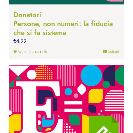
Donatori
Persone, non numeri: la fiducia
che si fa sistema
€
4.99
Aggiungi al carrello
Dettagli