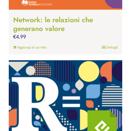
Network: le relazioni che
generano valore
€
4.99
Aggiungi al carrello
Dettagli