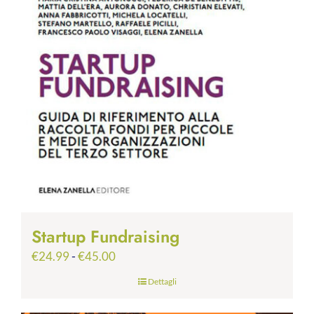
Startup Fundraising
Fascia
€
24.99
-
€
45.00
di
Dettagli
prezzo:
da