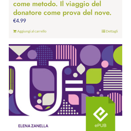
come metodo. Il viaggio del
donatore come prova del nove.
€
4.99
Aggiungi al carrello
Dettagli