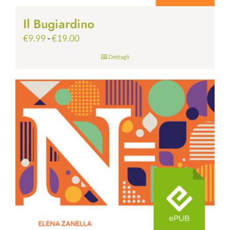
Il Bugiardino
Fascia
€
9.99
-
€
19.00
di
Dettagli
prezzo:
da
€9.99
a
€19.00