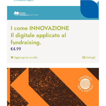
I come INNOVAZIONE
Il digitale applicato al
fundraising.
€
4.99
Aggiungi al carrello
Dettagli