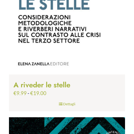
A riveder le stelle
Fascia
€
9.99
-
€
19.00
di
Dettagli
prezzo:
da
€9.99
a