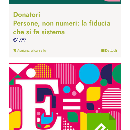
Donatori
Persone, non numeri: la fiducia
che si fa sistema
€
4.99
Aggiungi al carrello
Dettagli