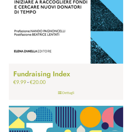
Fundraising Index
Fascia
€
9.99
-
€
20.00
di
Dettagli
prezzo:
da
€9.99
a
€20.00