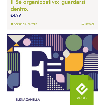
Il Sé organizzativo: guardarsi
dentro.
€
4.99
Aggiungi al carrello
Dettagli