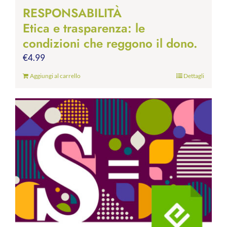
RESPONSABILITÀ
Etica e trasparenza: le
condizioni che reggono il dono.
€
4.99
Aggiungi al carrello
Dettagli