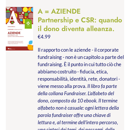
A = AZIENDE
Partnership e CSR: quando
il dono diventa alleanza.
€
4.99
Il rapporto con le aziende - il corporate
fundraising - non è un capitolo a parte del
fundraising. È il punto in cui tutto ciò che
abbiamo costruito - fiducia, etica,
responsabilità, identità, rete, donatori -
viene messo alla prova.
Il libro fa parte
della collana Fundraiser. L’alfabeto del
dono, composto da 10 ebook. Il termine
alfabeto non è casuale: ogni lettera della
parola fundraiser offre una chiave di
lettura e, al termine dell’intero percorso,
una sintesi dei temi, dei passaggi, delle