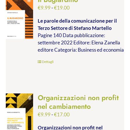
Fascia
€
9.99
-
€
19.00
di
Le parole della comunicazione per il
prezzo:
Terzo Settore
di Stefano Martello
da
Pagine 140 Data pubblicazione:
€9.99
settembre 2022 Editore: Elena Zanella
a
editore Categoria: Business ed economia
€19.00
Dettagli
Organizzazioni non profit
nel cambiamento
Fascia
€
9.99
-
€
17.00
di
Organizzazioni non profit nel
prezzo: