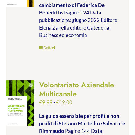
cambiamento
di Federica De
da
Benedittis
Pagine 124 Data
€9.99
pubblicazione: giugno 2022 Editore:
a
Elena Zanella editore Categoria:
€17.00
Business ed economia
Dettagli
Volontariato Aziendale
Multicanale
Fascia
€
9.99
-
€
19.00
di
La guida essenziale per profit e non
prezzo:
profit
di Stefano Martello e Salvatore
da
Rimmaudo
Pagine 144 Data
€9.99