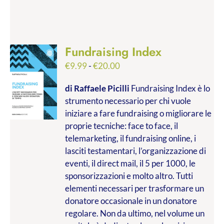
Fundraising Index
Fascia
€
9.99
-
€
20.00
di
di Raffaele Picilli
Fundraising Index è lo
prezzo:
strumento necessario per chi vuole
da
iniziare a fare fundraising o migliorare le
€9.99
proprie tecniche: face to face, il
a
telemarketing, il fundraising online, i
€20.00
lasciti testamentari, l’organizzazione di
eventi, il direct mail, il 5 per 1000, le
sponsorizzazioni e molto altro. Tutti
elementi necessari per trasformare un
donatore occasionale in un donatore
regolare. Non da ultimo, nel volume un