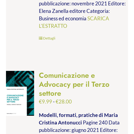
pubblicazione: novembre 2021 Editore:
a
Elena Zanella editore Categoria:
€19.00
Business ed economia
SCARICA
L'ESTRATTO
Dettagli
Comunicazione e
Advocacy per il Terzo
settore
Fascia
€
9.99
-
€
28.00
di
Modelli, formati, pratiche
di Maria
prezzo:
Cristina Antonucci
Pagine 240 Data
da
pubblicazione: giugno 2021 Editore:
€9.99