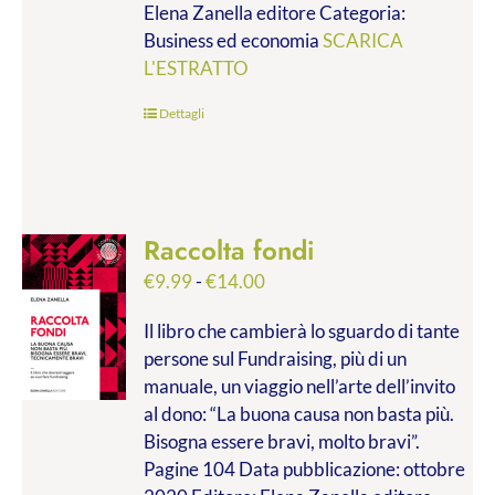
Elena Zanella editore Categoria:
a
Business ed economia
SCARICA
€28.00
L'ESTRATTO
Dettagli
Raccolta fondi
Fascia
€
9.99
-
€
14.00
di
Il libro che cambierà lo sguardo di tante
prezzo:
persone sul Fundraising, più di un
da
manuale, un viaggio nell’arte dell’invito
€9.99
al dono: “La buona causa non basta più.
a
Bisogna essere bravi, molto bravi”.
€14.00
Pagine 104 Data pubblicazione: ottobre