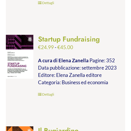
Dettagli
Startup Fundraising
Fascia
€
24.99
-
€
45.00
di
A cura di Elena Zanella
Pagine: 352
prezzo:
Data pubblicazione: settembre 2023
da
Editore: Elena Zanella editore
€24.99
Categoria: Business ed economia
a
€45.00
Dettagli
Il Bugiardino