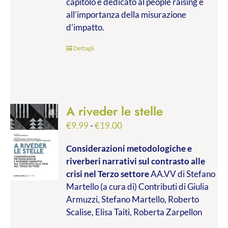
capitolo è dedicato al people raising e
all’importanza della misurazione
d’impatto.
Dettagli
A riveder le stelle
Fascia
€
9.99
-
€
19.00
di
Considerazioni metodologiche e
prezzo:
riverberi narrativi sul contrasto alle
da
crisi nel Terzo settore
AA.VV di Stefano
€9.99
Martello (a cura di) Contributi di Giulia
a
Armuzzi, Stefano Martello, Roberto
€19.00
Scalise, Elisa Taiti, Roberta Zarpellon