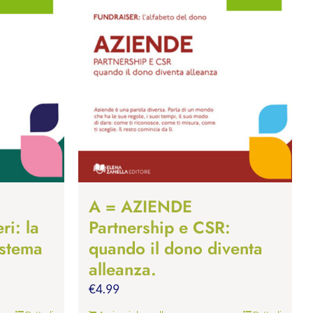
A = AZIENDE
ri: la
Partnership e CSR:
istema
quando il dono diventa
alleanza.
€
4.99