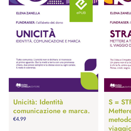
Unicità: Identità
S = S
comunicazione e marca.
Mettere
metodo,
€
4.99
viaggio