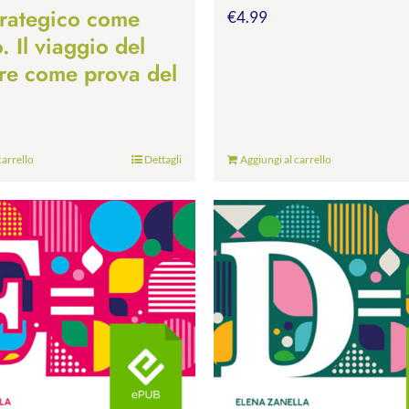
trategico come
€
4.99
 Il viaggio del
re come prova del
carrello
Dettagli
Aggiungi al carrello