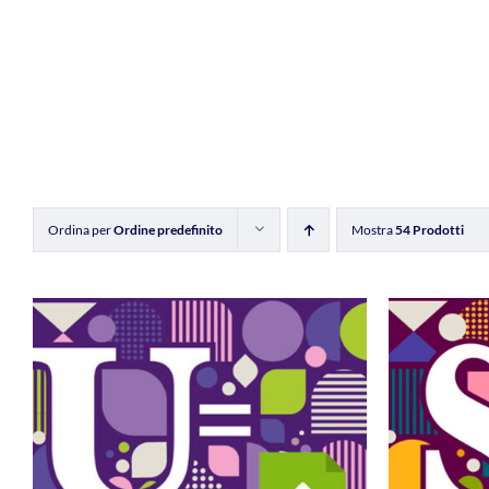
Ordina per
Ordine predefinito
Mostra
54 Prodotti