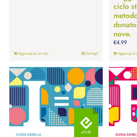
ciclo s
metodo.
donato
nove.
€
4.99
Aggiungi al carrello
Dettagli
Aggiungi al 