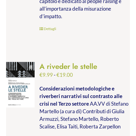
capitolo è dedicato al people raising e
all’importanza della misurazione
d’impatto.
Dettagli
A riveder le stelle
Fascia
€
9.99
-
€
19.00
di
Considerazioni metodologiche e
prezzo:
riverberi narrativi sul contrasto alle
da
crisi nel Terzo settore
AA.VV di Stefano
€9.99
Martello (a cura di) Contributi di Giulia
a
Armuzzi, Stefano Martello, Roberto
€19.00
Scalise, Elisa Taiti, Roberta Zarpellon