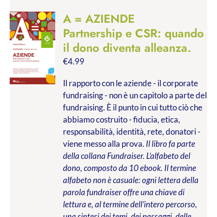
A = AZIENDE
Partnership e CSR: quando
il dono diventa alleanza.
€
4.99
Il rapporto con le aziende - il corporate
fundraising - non è un capitolo a parte del
fundraising. È il punto in cui tutto ciò che
abbiamo costruito - fiducia, etica,
responsabilità, identità, rete, donatori -
viene messo alla prova.
Il libro fa parte
della collana Fundraiser. L’alfabeto del
dono, composto da 10 ebook. Il termine
alfabeto non è casuale: ogni lettera della
parola fundraiser offre una chiave di
lettura e, al termine dell’intero percorso,
una sintesi dei temi, dei passaggi, delle