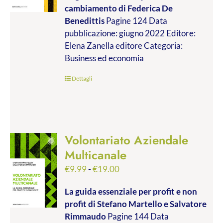
cambiamento
di Federica De
da
Benedittis
Pagine 124 Data
€9.99
pubblicazione: giugno 2022 Editore:
a
Elena Zanella editore Categoria:
€17.00
Business ed economia
Dettagli
Volontariato Aziendale
Multicanale
Fascia
€
9.99
-
€
19.00
di
La guida essenziale per profit e non
prezzo:
profit
di Stefano Martello e Salvatore
da
Rimmaudo
Pagine 144 Data
€9.99