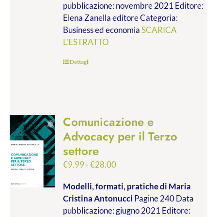
pubblicazione: novembre 2021 Editore:
a
Elena Zanella editore Categoria:
€19.00
Business ed economia
SCARICA
L'ESTRATTO
Dettagli
Comunicazione e
Advocacy per il Terzo
settore
Fascia
€
9.99
-
€
28.00
di
Modelli, formati, pratiche
di Maria
prezzo:
Cristina Antonucci
Pagine 240 Data
da
pubblicazione: giugno 2021 Editore:
€9.99