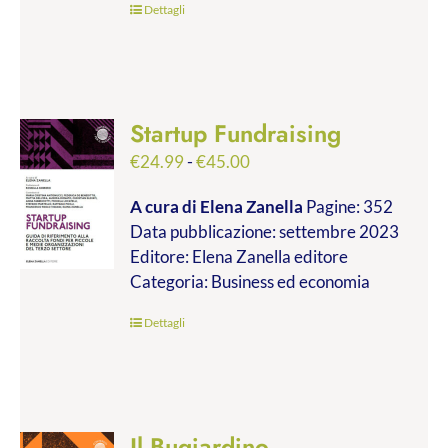
Dettagli
Startup Fundraising
Fascia
€
24.99
-
€
45.00
di
A cura di Elena Zanella
Pagine: 352
prezzo:
Data pubblicazione: settembre 2023
da
Editore: Elena Zanella editore
€24.99
Categoria: Business ed economia
a
€45.00
Dettagli
Il Bugiardino