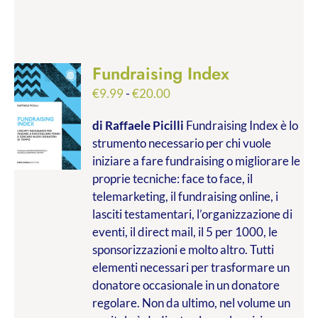
Fundraising Index
Fascia
€
9.99
-
€
20.00
di
di Raffaele Picilli
Fundraising Index è lo
prezzo:
strumento necessario per chi vuole
da
iniziare a fare fundraising o migliorare le
€9.99
proprie tecniche: face to face, il
a
telemarketing, il fundraising online, i
€20.00
lasciti testamentari, l’organizzazione di
eventi, il direct mail, il 5 per 1000, le
sponsorizzazioni e molto altro. Tutti
elementi necessari per trasformare un
donatore occasionale in un donatore
regolare. Non da ultimo, nel volume un