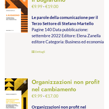
Fascia
€
9.99
-
€
19.00
di
Le parole della comunicazione per il
prezzo:
Terzo Settore
di Stefano Martello
da
Pagine 140 Data pubblicazione:
€9.99
settembre 2022 Editore: Elena Zanella
a
editore Categoria: Business ed economia
€19.00
Dettagli
Organizzazioni non profit
nel cambiamento
Fascia
€
9.99
-
€
17.00
di
Organizzazioni non profit nel
prezzo: