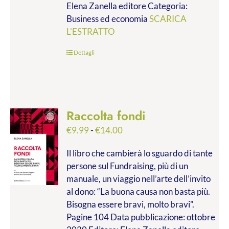
Elena Zanella editore Categoria:
a
Business ed economia
SCARICA
€28.00
L'ESTRATTO
Dettagli
Raccolta fondi
Fascia
€
9.99
-
€
14.00
di
Il libro che cambierà lo sguardo di tante
prezzo:
persone sul Fundraising, più di un
da
manuale, un viaggio nell’arte dell’invito
€9.99
al dono: “La buona causa non basta più.
a
Bisogna essere bravi, molto bravi”.
€14.00
Pagine 104 Data pubblicazione: ottobre