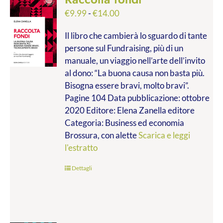
Fascia
€
9.99
-
€
14.00
di
Il libro che cambierà lo sguardo di tante
prezzo:
persone sul Fundraising, più di un
da
manuale, un viaggio nell’arte dell’invito
€9.99
al dono: “La buona causa non basta più.
a
Bisogna essere bravi, molto bravi”.
€14.00
Pagine 104 Data pubblicazione: ottobre
2020 Editore: Elena Zanella editore
Categoria: Business ed economia
Brossura, con alette
Scarica e leggi
l'estratto
Dettagli