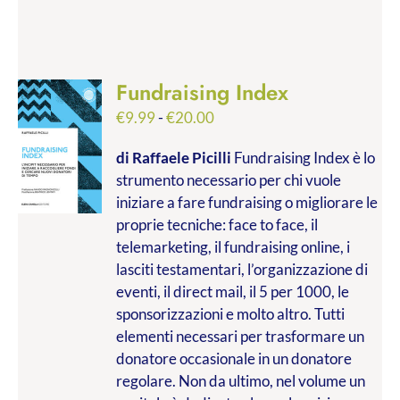
Fundraising Index
Fascia
€
9.99
-
€
20.00
di
di Raffaele Picilli
Fundraising Index è lo
prezzo:
strumento necessario per chi vuole
da
iniziare a fare fundraising o migliorare le
€9.99
proprie tecniche: face to face, il
a
telemarketing, il fundraising online, i
€20.00
lasciti testamentari, l’organizzazione di
eventi, il direct mail, il 5 per 1000, le
sponsorizzazioni e molto altro. Tutti
elementi necessari per trasformare un
donatore occasionale in un donatore
regolare. Non da ultimo, nel volume un