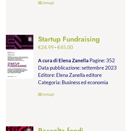
Dettagli
Startup Fundraising
Fascia
€
24.99
-
€
45.00
di
A cura di Elena Zanella
Pagine: 352
prezzo:
Data pubblicazione: settembre 2023
da
Editore: Elena Zanella editore
€24.99
Categoria: Business ed economia
a
€45.00
Dettagli
Raccolta fondi