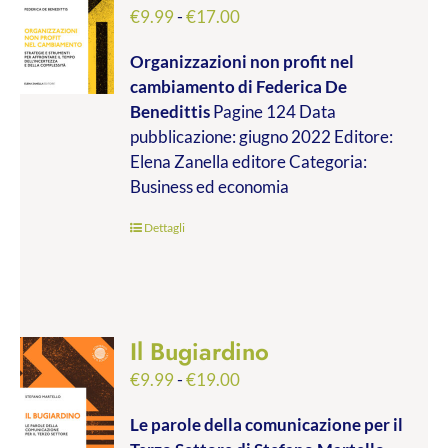
Fascia
€
9.99
-
€
17.00
di
Organizzazioni non profit nel
prezzo:
cambiamento
di Federica De
da
Benedittis
Pagine 124 Data
€9.99
pubblicazione: giugno 2022 Editore:
a
Elena Zanella editore Categoria:
€17.00
Business ed economia
Dettagli
Il Bugiardino
Fascia
€
9.99
-
€
19.00
di
Le parole della comunicazione per il
prezzo: