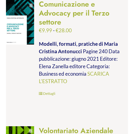
Comunicazione e
Advocacy per il Terzo
settore
Fascia
€
9.99
-
€
28.00
di
Modelli, formati, pratiche
di Maria
prezzo:
Cristina Antonucci
Pagine 240 Data
da
pubblicazione: giugno 2021 Editore:
€9.99
Elena Zanella editore Categoria:
a
Business ed economia
SCARICA
€28.00
L'ESTRATTO
Dettagli
Volontariato Aziendale