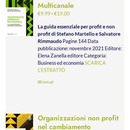
Multicanale
Fascia
€
9.99
-
€
19.00
di
La guida essenziale per profit e non
prezzo:
profit
di Stefano Martello e Salvatore
da
Rimmaudo
Pagine 144 Data
€9.99
pubblicazione: novembre 2021 Editore:
a
Elena Zanella editore Categoria:
€19.00
Business ed economia
SCARICA
L'ESTRATTO
Dettagli
Organizzazioni non profit
nel cambiamento