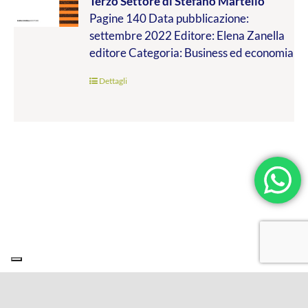
Terzo Settore
di Stefano Martello
da
Pagine 140 Data pubblicazione:
€9.99
settembre 2022 Editore: Elena Zanella
a
editore Categoria: Business ed economia
€19.00
Dettagli