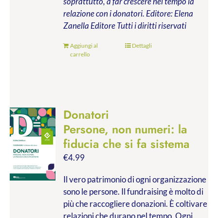
soprattutto, a far crescere nel tempo la
relazione con i donatori.
Editore: Elena
Zanella Editore
Tutti i diritti riservati
Aggiungi al
Dettagli
carrello
Donatori
Persone, non numeri: la
fiducia che si fa sistema
€
4.99
Il vero patrimonio di ogni organizzazione
sono le persone. Il fundraising è molto di
più che raccogliere donazioni. È coltivare
relazioni che durano nel tempo. Ogni