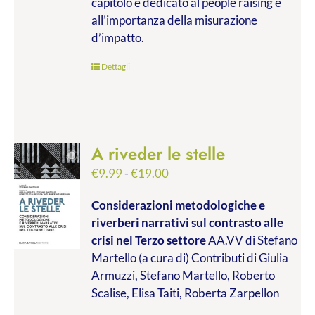
capitolo è dedicato al people raising e
all’importanza della misurazione
d’impatto.
Dettagli
A riveder le stelle
Fascia
€
9.99
-
€
19.00
di
Considerazioni metodologiche e
prezzo:
riverberi narrativi sul contrasto alle
da
crisi nel Terzo settore
AA.VV di Stefano
€9.99
Martello (a cura di) Contributi di Giulia
a
Armuzzi, Stefano Martello, Roberto
€19.00
Scalise, Elisa Taiti, Roberta Zarpellon