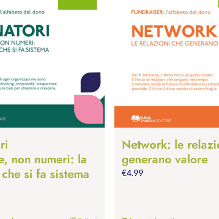
ri
Network: le relazi
e, non numeri: la
generano valore
 che si fa sistema
€
4.99