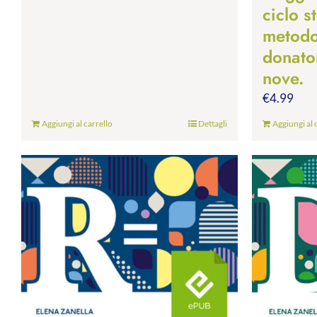
ciclo s
metodo.
donato
nove.
€
4.99
Aggiungi al carrello
Dettagli
Aggiungi al 