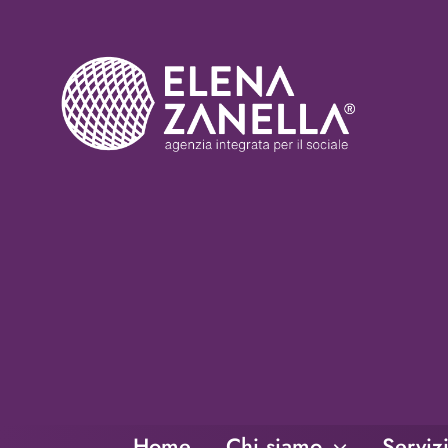
Salta
al
contenuto
Home
Chi siamo
Serviz