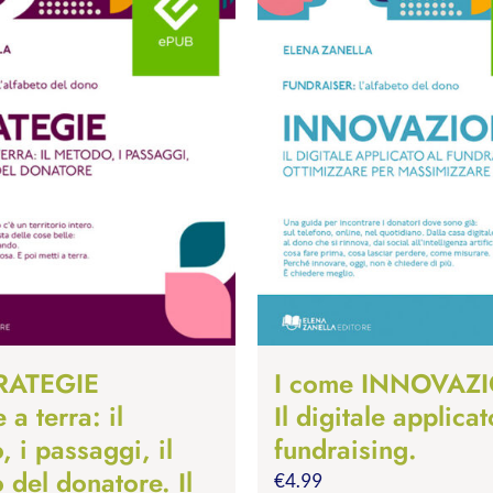
TRATEGIE
I come INNOVAZ
 a terra: il
Il digitale applicat
 i passaggi, il
fundraising.
 del donatore. Il
€
4.99