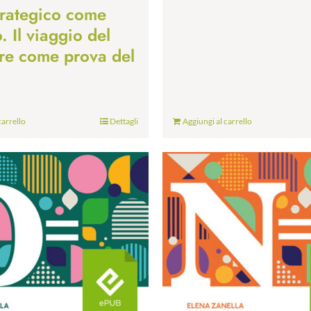
trategico come
 Il viaggio del
re come prova del
carrello
Dettagli
Aggiungi al carrello