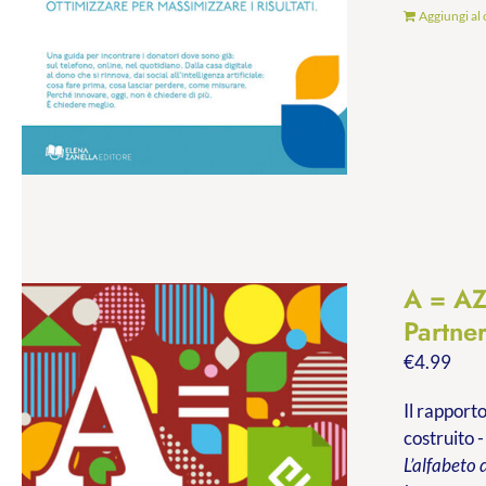
Aggiungi al 
A = A
Partne
€
4.99
Il rapporto
costruito -
L’alfabeto 