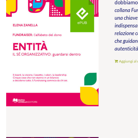
dobbiamo s
collana Fun
una chiave 
indispensab
relazione c
che guidano
autenticità
Aggiungi al 