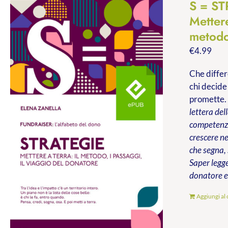
S = S
Mettere
metodo
€
4.99
Che differ
chi decide
promette
lettera del
competenze 
crescere ne
che segna,
Saper legge
donatore e 
Aggiungi al 