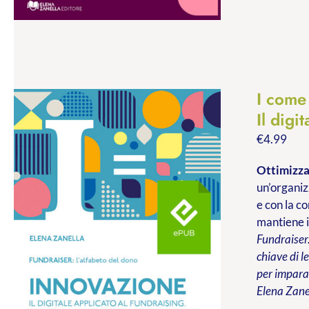
I com
Il digi
€
4.99
Ottimizzar
un’organiz
e con la c
mantiene i
Fundraiser.
chiave di l
per imparar
Elena Zane