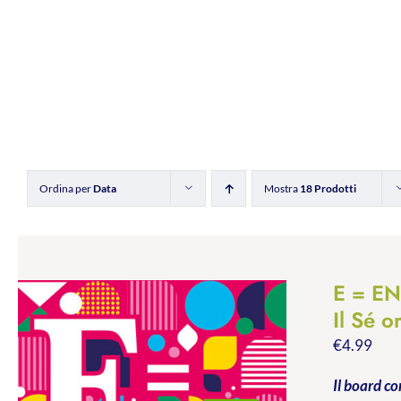
Ordina per
Data
Mostra
18 Prodotti
E = EN
Il Sé o
€
4.99
Il board co