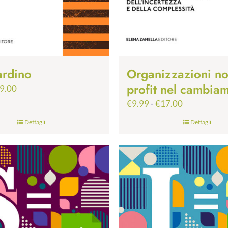
ardino
Organizzazioni n
profit nel cambia
Fascia
9.00
di
Fascia
€
9.99
-
€
17.00
prezzo:
di
Dettagli
Dettagli
da
prezzo:
€9.99
da
a
€9.99
€19.00
a
€17.00