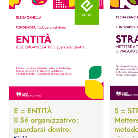
E = ENTITÀ
S = S
Il Sé organizzativo:
Mettere
guardarsi dentro.
metodo,
€
4.99