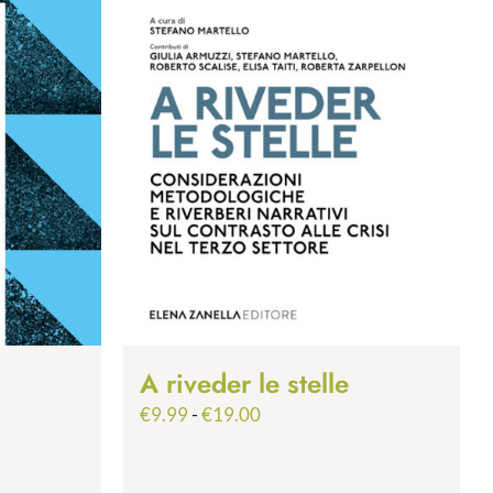
A riveder le stelle
Fascia
€
9.99
-
€
19.00
di
prezzo: