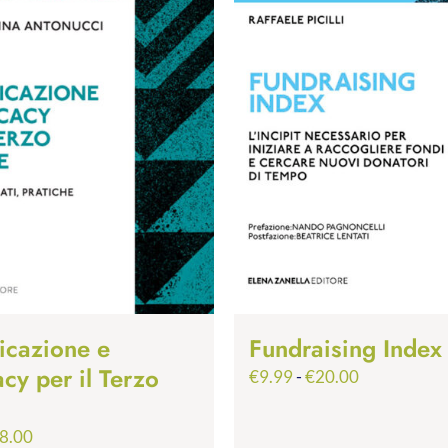
cazione e
Fundraising Index
cy per il Terzo
Fascia
€
9.99
-
€
20.00
di
prezzo:
Fascia
8.00