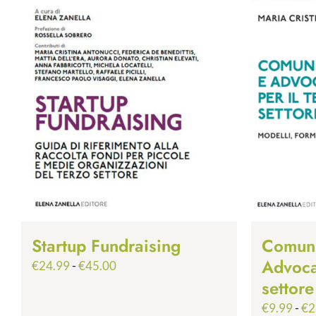
Startup Fundraising
Comuni
Advoca
Fascia
€
24.99
-
€
45.00
di
settore
prezzo:
€
9.99
-
€
2