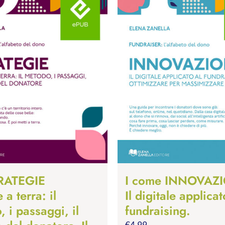
TRATEGIE
I come INNOVAZ
 a terra: il
Il digitale applicat
 i passaggi, il
fundraising.
€
4.99