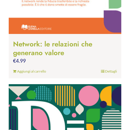
Network: le relazioni che
generano valore
€
4.99
Aggiungi al carrello
Dettagli