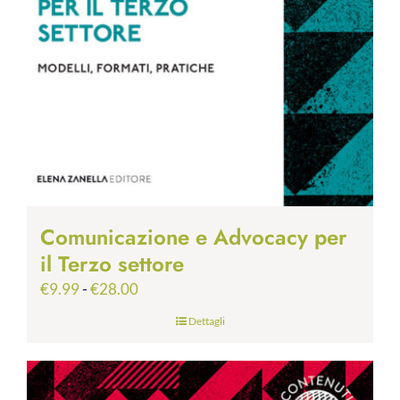
Comunicazione e Advocacy per
il Terzo settore
Fascia
€
9.99
-
€
28.00
di
Dettagli
prezzo:
da
€9.99
a