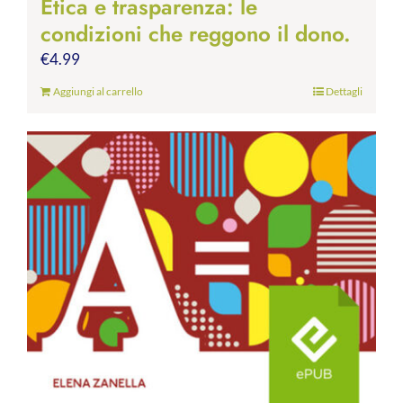
Etica e trasparenza: le
condizioni che reggono il dono.
€
4.99
Aggiungi al carrello
Dettagli