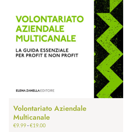
Volontariato Aziendale
Multicanale
Fascia
€
9.99
-
€
19.00