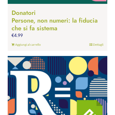
Donatori
Persone, non numeri: la fiducia
che si fa sistema
€
4.99
Aggiungi al carrello
Dettagli