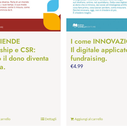
ZIENDE
I come INNOVAZ
rship e CSR:
Il digitale applicat
 il dono diventa
fundraising.
a.
€
4.99
carrello
Dettagli
Aggiungi al carrello