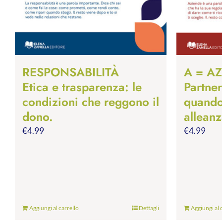
RESPONSABILITÀ
A = A
Etica e trasparenza: le
Partne
condizioni che reggono il
quando
dono.
alleanz
€
4.99
€
4.99
Aggiungi al carrello
Dettagli
Aggiungi al 