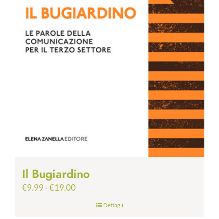
Il Bugiardino
Fascia
€
9.99
-
€
19.00
di
Dettagli
prezzo: