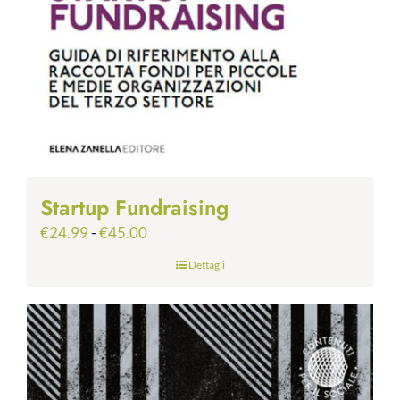
Startup Fundraising
Fascia
€
24.99
-
€
45.00
di
Dettagli
prezzo:
da
€24.99
a
€45.00