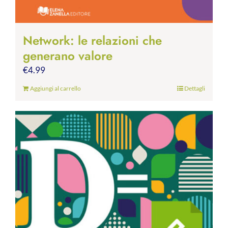
Network: le relazioni che
generano valore
€
4.99
Aggiungi al carrello
Dettagli