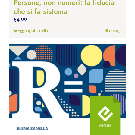
Persone, non numeri: la fiducia
che si fa sistema
€
4.99
Aggiungi al carrello
Dettagli