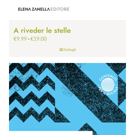
A riveder le stelle
Fascia
€
9.99
-
€
19.00
di
Dettagli
prezzo:
da
€9.99
a
€19.00