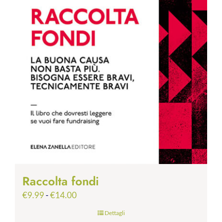
Raccolta fondi
Fascia
€
9.99
-
€
14.00
di
Dettagli
prezzo: