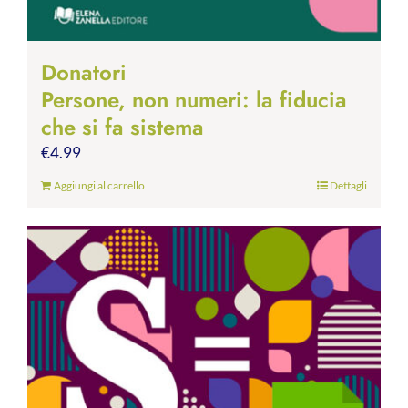
Donatori
Persone, non numeri: la fiducia
che si fa sistema
€
4.99
Aggiungi al carrello
Dettagli