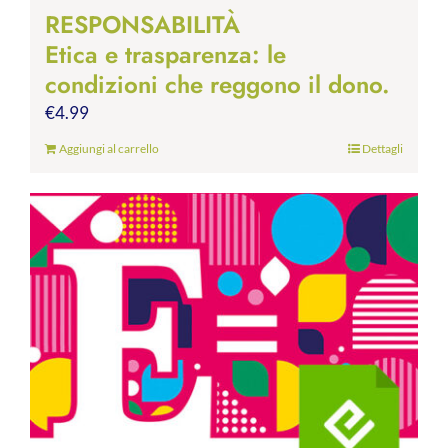
RESPONSABILITÀ
Etica e trasparenza: le
condizioni che reggono il dono.
€
4.99
Aggiungi al carrello
Dettagli