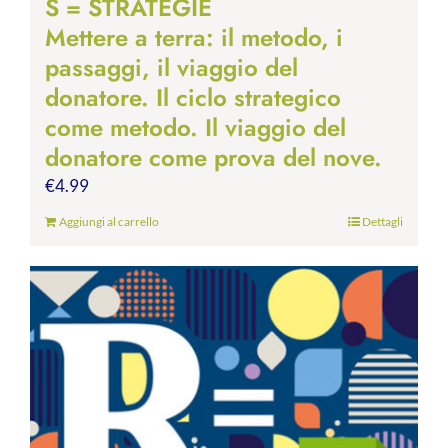
S = STRATEGIE
Mettere a terra: il metodo, i
passaggi, il viaggio del
donatore. Il ciclo strategico
come metodo. Il viaggio del
donatore come prova del nove.
€
4.99
Aggiungi al carrello
Dettagli