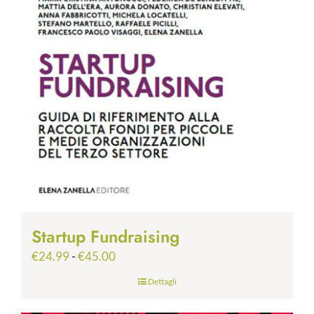
Startup Fundraising
Fascia
€
24.99
-
€
45.00
di
Dettagli
prezzo:
da