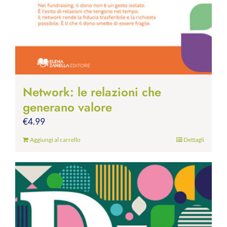
Network: le relazioni che
generano valore
€
4.99
Aggiungi al carrello
Dettagli