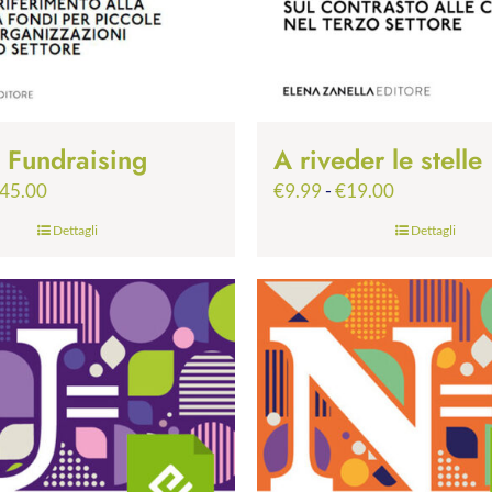
p Fundraising
A riveder le stelle
Fascia
Fascia
45.00
€
9.99
-
€
19.00
di
di
Dettagli
Dettagli
prezzo:
prezzo:
da
da
€24.99
€9.99
a
a
€45.00
€19.00