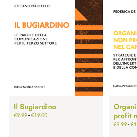
Il Bugiardino
Organi
profit
Fascia
€
9.99
-
€
19.00
di
€
9.99
-
€
1
prezzo: