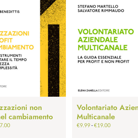
zzazioni non
Volontariato Azie
 nel cambiamento
Multicanale
Fascia
Fascia
7.00
€
9.99
-
€
19.00
di
di