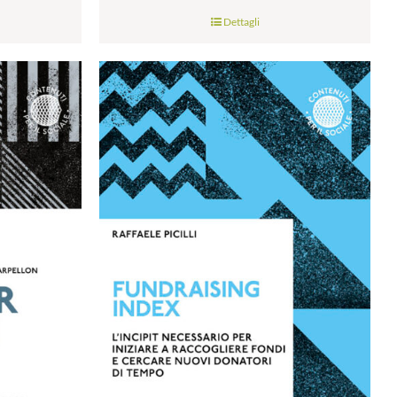
di
Dettagli
prezzo:
da
€9.99
a
€28.00