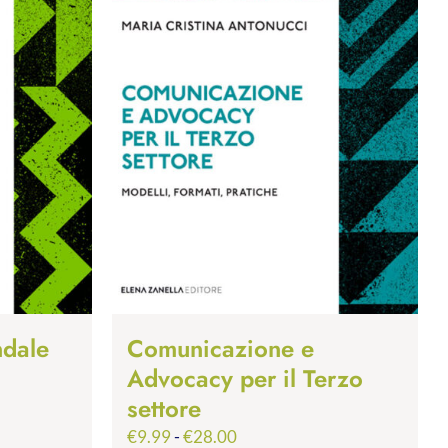
ndale
Comunicazione e
Advocacy per il Terzo
settore
Fascia
€
9.99
-
€
28.00