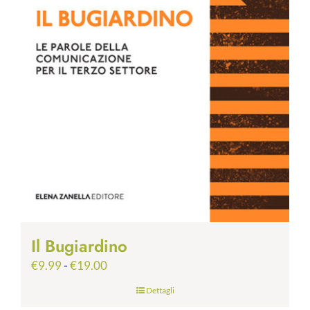
Il Bugiardino
Fascia
€
9.99
-
€
19.00
di
Dettagli
prezzo: