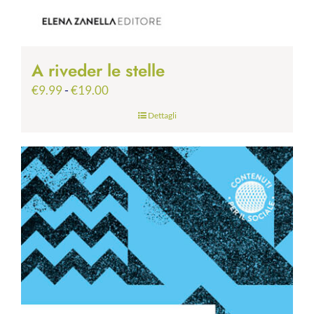
A riveder le stelle
Fascia
€
9.99
-
€
19.00
di
Dettagli
prezzo:
da
€9.99
a
€19.00