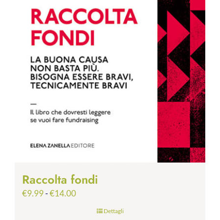
Raccolta fondi
Fascia
€
9.99
-
€
14.00
di
Dettagli
prezzo: