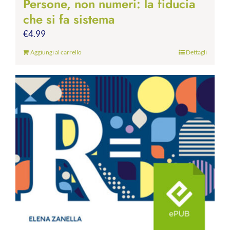
Persone, non numeri: la fiducia
che si fa sistema
€
4.99
Aggiungi al carrello
Dettagli