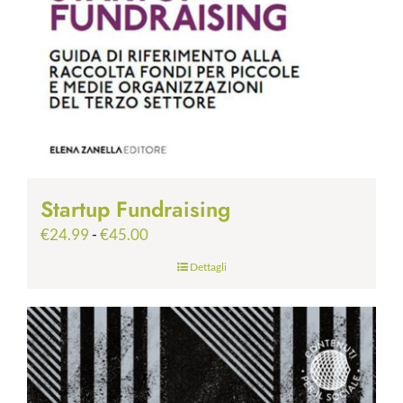
Startup Fundraising
Fascia
€
24.99
-
€
45.00
di
Dettagli
prezzo:
da
€24.99
a
€45.00