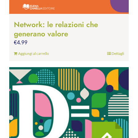
Network: le relazioni che
generano valore
€
4.99
Aggiungi al carrello
Dettagli