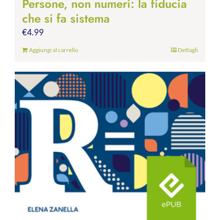
Persone, non numeri: la fiducia
che si fa sistema
€
4.99
Aggiungi al carrello
Dettagli