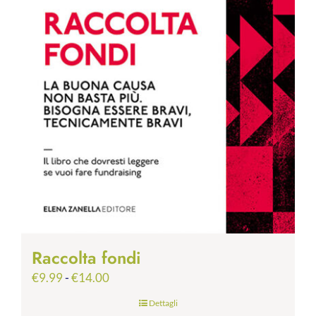
Raccolta fondi
Fascia
€
9.99
-
€
14.00
di
Dettagli
prezzo: