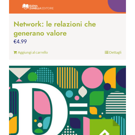
Network: le relazioni che
generano valore
€
4.99
Aggiungi al carrello
Dettagli