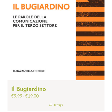
Il Bugiardino
Fascia
€
9.99
-
€
19.00
di
Dettagli
prezzo: