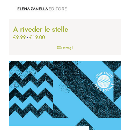
A riveder le stelle
Fascia
€
9.99
-
€
19.00
di
Dettagli
prezzo:
da
€9.99
a
€19.00