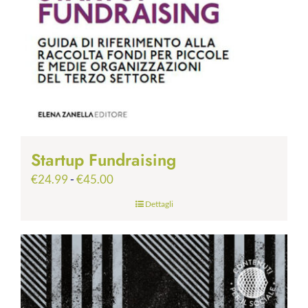
Startup Fundraising
Fascia
€
24.99
-
€
45.00
di
Dettagli
prezzo:
da
€24.99
a
€45.00