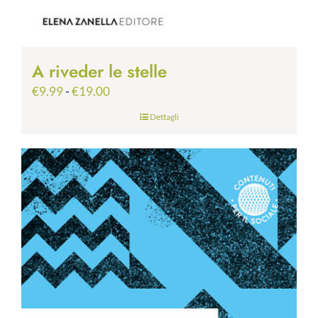
A riveder le stelle
Fascia
€
9.99
-
€
19.00
di
Dettagli
prezzo:
da
€9.99
a
€19.00