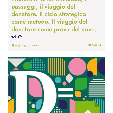
passaggi, il viaggio del
donatore. Il ciclo strategico
come metodo. Il viaggio del
donatore come prova del nove.
€
4.99
Aggiungi al carrello
Dettagli