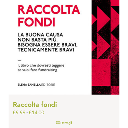
Raccolta fondi
Fascia
€
9.99
-
€
14.00
di
Dettagli
prezzo: