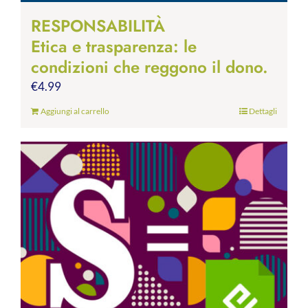
RESPONSABILITÀ
Etica e trasparenza: le
condizioni che reggono il dono.
€
4.99
Aggiungi al carrello
Dettagli