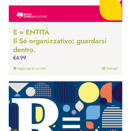
E = ENTITÀ
Il Sé organizzativo: guardarsi
dentro.
€
4.99
Aggiungi al carrello
Dettagli