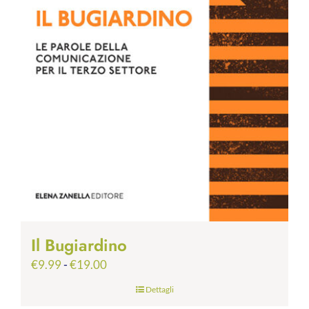
Il Bugiardino
Fascia
€
9.99
-
€
19.00
di
Dettagli
prezzo: