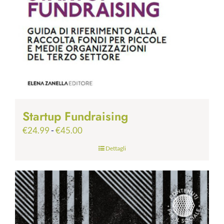
Startup Fundraising
Fascia
€
24.99
-
€
45.00
di
Dettagli
prezzo:
da
€24.99
a
€45.00