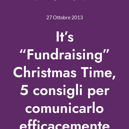
Nonprofit Blog
27 Ottobre 2013
Libri
It’s
Fundraising Academy
“Fundraising”
Multimedia
Christmas Time,
Come contattarci
5 consigli per
comunicarlo
efficacemente