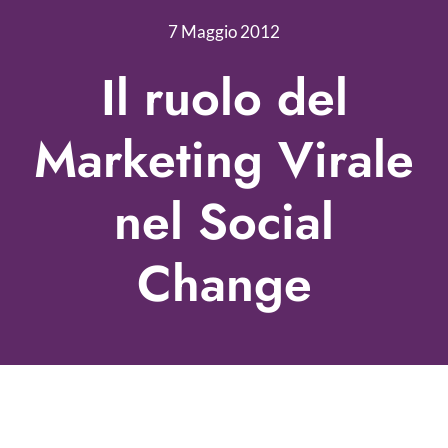
Nonprofit Blog
7 Maggio 2012
Libri
Il ruolo del
Fundraising Academy
Marketing Virale
Multimedia
nel Social
Come contattarci
Change