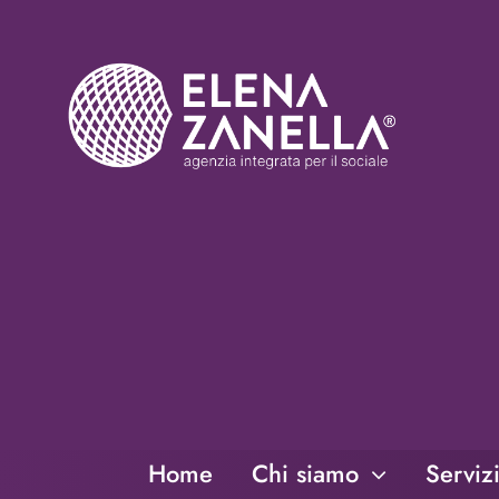
Salta
al
contenuto
Home
Chi siamo
Serviz