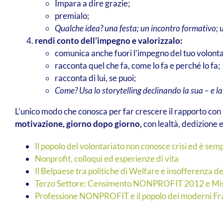
Impara a dire grazie;
premialo;
Qualche idea? una festa; un incontro formativo; 
rendi conto dell’impegno e valorizzalo:
comunica anche fuori l’impegno del tuo volontar
racconta quel che fa, come lo fa e perché lo fa;
racconta di lui, se puoi;
Come? Usa lo storytelling declinando la sua – e la
L’unico modo che conosca per far crescere il rapporto con i
motivazione, giorno dopo giorno,
con lealtà, dedizione e
Il popolo del volontariato non conosce crisi ed è semp
Nonprofit, colloqui ed esperienze di vita
Il Belpaese tra politiche di Welfare e insofferenza d
Terzo Settore: Censimento NONPROFIT 2012 e Misu
Professione NONPROFIT e il popolo dei moderni Fra