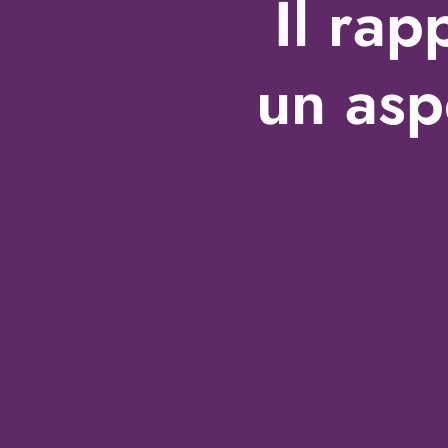
Il rap
un asp