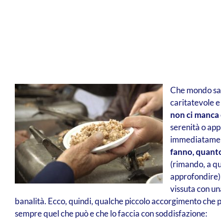
Che mondo sare
caritatevole e
non ci manca e
serenità o app
immediatament
fanno, quanto
(rimando, a qu
approfondire
vissuta con una
banalità. Ecco, quindi, qualche piccolo accorgimento che po
sempre quel che può e che lo faccia con soddisfazione: