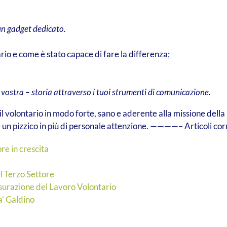
un gadget dedicato.
io e come è stato capace di fare la differenza;
 vostra – storia attraverso i tuoi strumenti di comunicazione.
l volontario in modo forte, sano e aderente alla missione della 
 un pizzico in più di personale attenzione. ————– Articoli corr
re in crescita
el Terzo Settore
razione del Lavoro Volontario
’ Galdino