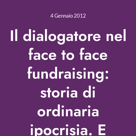
Nonprofit Blog
4 Gennaio 2012
Libri
Il dialogatore nel
Fundraising Academy
face to face
Multimedia
fundraising:
Come contattarci
storia di
ordinaria
ipocrisia. E