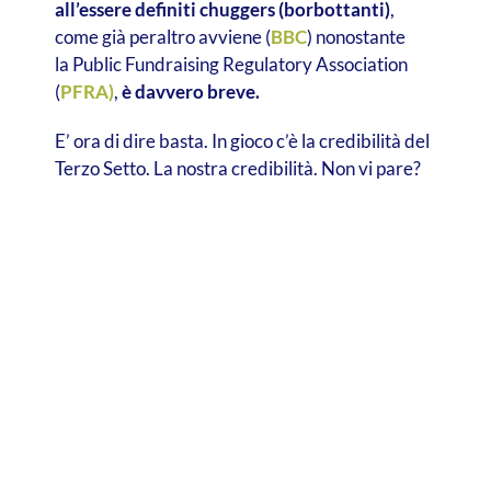
all’essere definiti chuggers (borbottanti)
,
come già peraltro avviene (
BBC
) nonostante
la Public Fundraising Regulatory Association
(
PFRA)
,
è davvero breve.
E’ ora di dire basta. In gioco c’è la credibilità del
Terzo Setto. La nostra credibilità. Non vi pare?