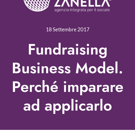
Servizi
Nonprofit Blog
18 Settembre 2017
Libri
Fundraising
Fundraising Academy
Business Model.
Multimedia
Perché imparare
Come contattarci
ad applicarlo