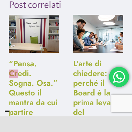
Post correlati
“Pensa.
L’arte di
Credi.
chiedere:
Sogna. Osa.”
perché il
Questo il
Board è la
mantra da cui
prima leva
partire
del
fundraising
10 Giugno 2026
|
0
Comments
1 Aprile 2026
|
0 Comments