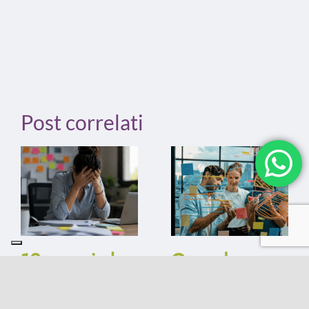
Post correlati
12 errori che
Quando
frenano la tua
l’organizzazion
raccolta fondi
perde la