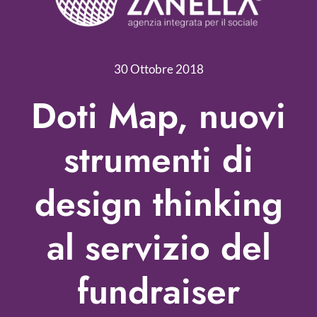
Servizi
Nonprofit Blog
30 Ottobre 2018
Libri
Doti Map, nuovi
Fundraising Academy
strumenti di
Multimedia
design thinking
Come contattarci
al servizio del
fundraiser