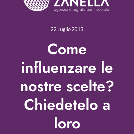
Servizi
Nonprofit Blog
22 Luglio 2013
Libri
Come
Fundraising Academy
influenzare le
Multimedia
nostre scelte?
Come contattarci
Chiedetelo a
loro