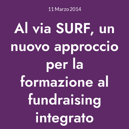
Nonprofit Blog
11 Marzo 2014
Libri
Al via SURF, un
Fundraising Academy
nuovo approccio
Multimedia
per la
Come contattarci
formazione al
fundraising
integrato