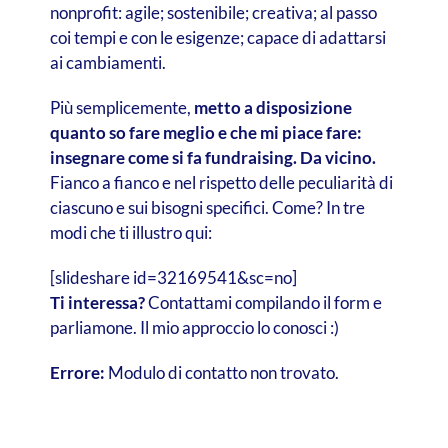
nonprofit: agile; sostenibile; creativa; al passo
coi tempi e con le esigenze; capace di adattarsi
ai cambiamenti.
Più semplicemente,
metto a disposizione
quanto so fare meglio e che mi piace fare:
insegnare come si fa fundraising. Da vicino.
Fianco a fianco e nel rispetto delle peculiarità di
ciascuno e sui bisogni specifici. Come? In tre
modi che ti illustro qui:
[slideshare id=32169541&sc=no]
Ti interessa?
Contattami compilando il form e
parliamone. Il mio approccio lo conosci :)
Errore:
Modulo di contatto non trovato.