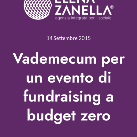
Chi siamo
Servizi
Nonprofit Blog
14 Settembre 2015
Libri
Vademecum per
Fundraising Academy
un evento di
Multimedia
fundraising a
Come contattarci
budget zero