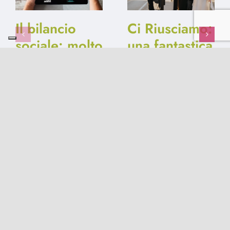
Il bilancio
Ci Riusciamo:
sociale: molto
una fantastica
più di un
storia di
adempimento
street
formale
fundraising
19 Gennaio 2025
|
0
13 Ottobre 2024
|
0
Comments
Comments