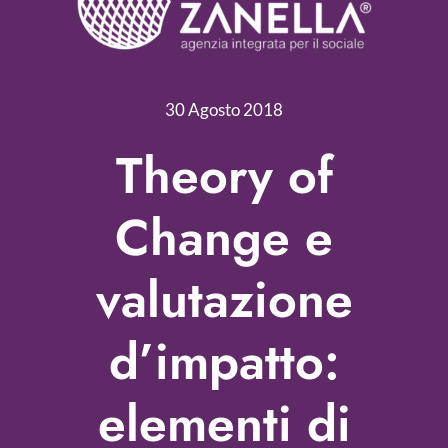
Servizi
Nonprofit Blog
30 Agosto 2018
Libri
Theory of
Fundraising Academy
Change e
Multimedia
valutazione
Come contattarci
d’impatto:
elementi di