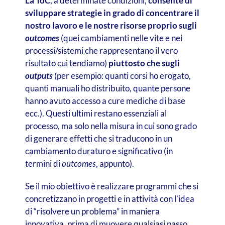
La ToC
, a determinate condizioni,
consente di
sviluppare strategie in grado di concentrare il
nostro lavoro e le nostre risorse proprio sugli
outcomes
(quei cambiamenti nelle vite e nei
processi/sistemi che rappresentano il vero
risultato cui tendiamo)
piuttosto che sugli
outputs
(per esempio: quanti corsi ho erogato,
quanti manuali ho distribuito, quante persone
hanno avuto accesso a cure mediche di base
ecc.). Questi ultimi restano essenziali al
processo, ma solo nella misura in cui sono grado
di generare effetti che si traducono in un
cambiamento duraturo e significativo (in
termini di
outcomes
, appunto).
Se il mio obiettivo è realizzare programmi che si
concretizzano in progetti e in attività con l’idea
di “risolvere un problema” in maniera
innovativa, prima di muovere qualsiasi passo