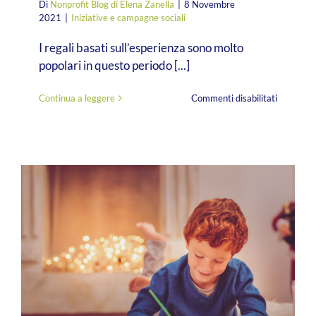
Di
Nonprofit Blog di Elena Zanella
|
8 Novembre
2021
|
Iniziative e campagne sociali
I regali basati sull’esperienza sono molto
popolari in questo periodo [...]
su
Continua a leggere
Commenti disabilitati
Raccolta
fondi
a
Natale:
9
attività
da
realizzare
per
il
tuo
fundraisi
last
minute