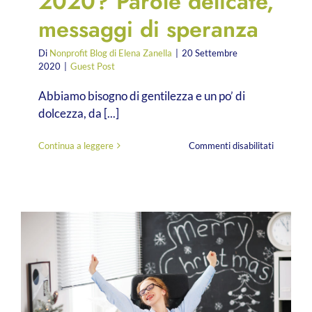
2020? Parole delicate,
messaggi di speranza
Di
Nonprofit Blog di Elena Zanella
|
20 Settembre
2020
|
Guest Post
Abbiamo bisogno di gentilezza e un po’ di
dolcezza, da [...]
su
Continua a leggere
Commenti disabilitati
La
campagn
di
Natale
2020?
Parole
delicate,
messaggi
di
speranza