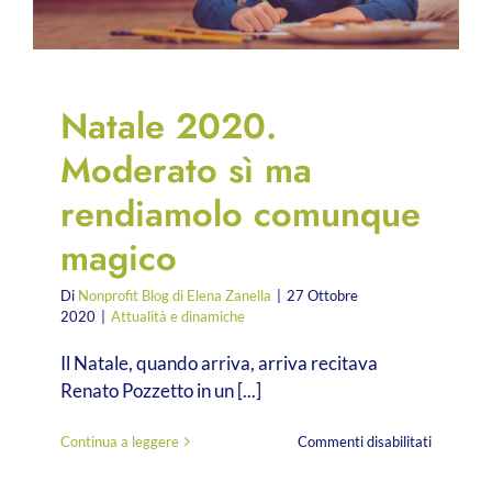
Natale 2020.
Moderato sì ma
rendiamolo comunque
magico
Di
Nonprofit Blog di Elena Zanella
|
27 Ottobre
2020
|
Attualità e dinamiche
Il Natale, quando arriva, arriva recitava
Renato Pozzetto in un [...]
su
Continua a leggere
Commenti disabilitati
Natale
2020.