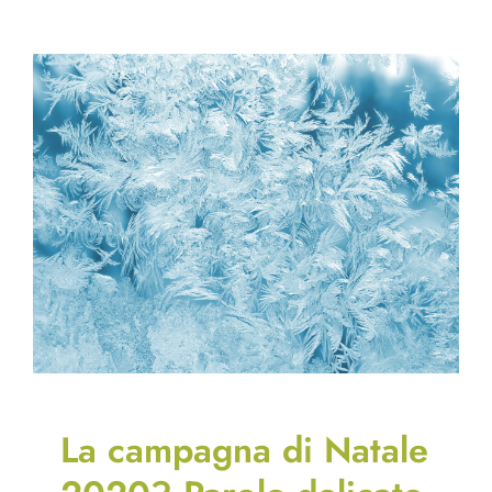
Moderat
sì
ma
rendiamo
comunqu
magico
La campagna di Natale