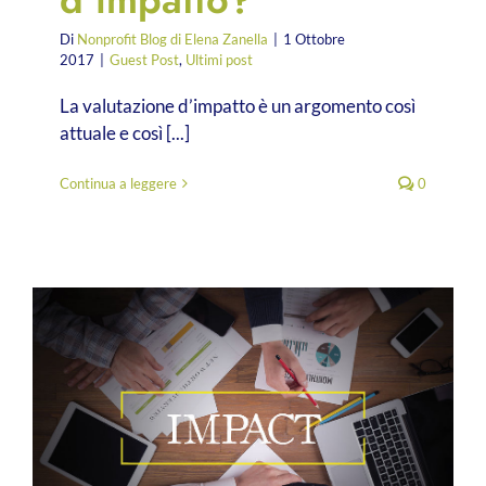
Di
Nonprofit Blog di Elena Zanella
|
1 Ottobre
2017
|
Guest Post
,
Ultimi post
La valutazione d’impatto è un argomento così
attuale e così [...]
Continua a leggere
0