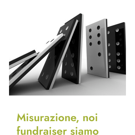
Misurazione, noi
fundraiser siamo