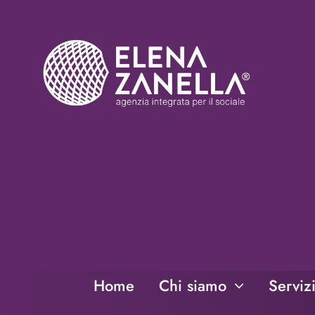
Salta
al
contenuto
Home
Chi siamo
Serviz