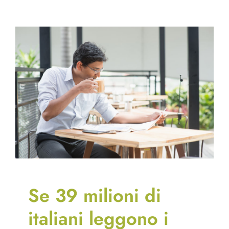
con
i
media
ai
tempi
dello
smartwor
Se 39 milioni di
italiani leggono i