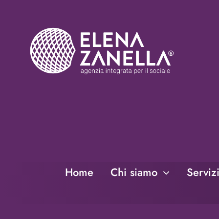
Salta
al
contenuto
Home
Chi siamo
Serviz