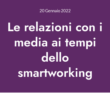
Nonprofit Blog
20 Gennaio 2022
Libri
Le relazioni con i
Fundraising Academy
media ai tempi
Multimedia
dello
Come contattarci
smartworking