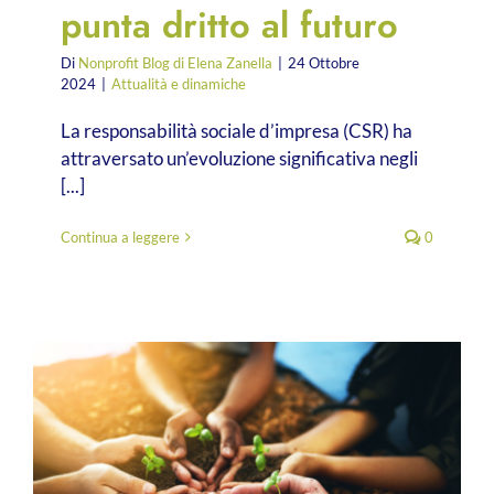
punta dritto al futuro
Di
Nonprofit Blog di Elena Zanella
|
24 Ottobre
2024
|
Attualità e dinamiche
La responsabilità sociale d’impresa (CSR) ha
attraversato un’evoluzione significativa negli
[...]
Continua a leggere
0