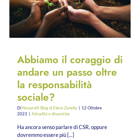
Abbiamo il coraggio di
andare un passo oltre
la responsabilità
sociale?
Di
Nonprofit Blog di Elena Zanella
|
12 Ottobre
2023
|
Attualità e dinamiche
Ha ancora senso parlare di CSR, oppure
dovremmo essere più [...]