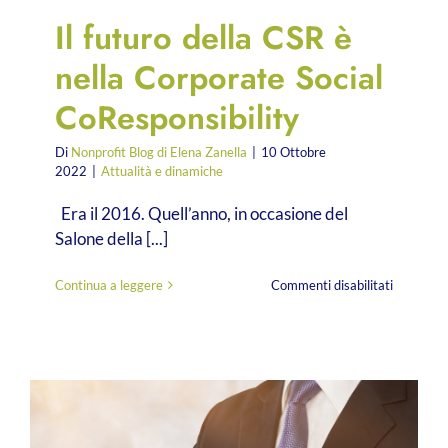
Il futuro della CSR è
nella Corporate Social
CoResponsibility
Di
Nonprofit Blog di Elena Zanella
|
10 Ottobre
2022
|
Attualità e dinamiche
Era il 2016. Quell’anno, in occasione del
Salone della [...]
su
Continua a leggere
Commenti disabilitati
Il
futuro
della
CSR
è
nella
Corporat
Social