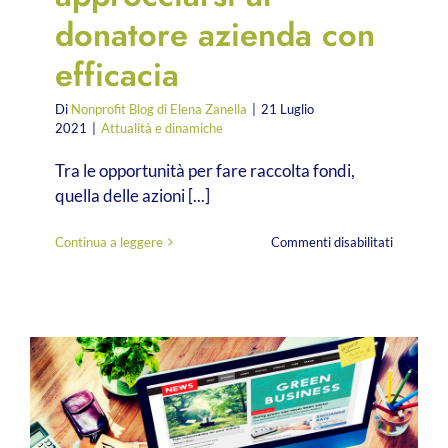
donatore azienda con
efficacia
Di
Nonprofit Blog di Elena Zanella
|
21 Luglio
2021
|
Attualità e dinamiche
Tra le opportunità per fare raccolta fondi,
quella delle azioni [...]
su
Continua a leggere
Commenti disabilitati
Corporat
fundraisin
approccia
al
donatore
azienda
con
efficacia