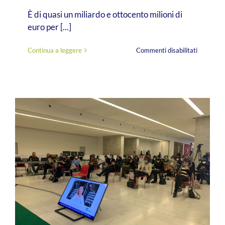
È di quasi un miliardo e ottocento milioni di
euro per [...]
su
Continua a leggere
Commenti disabilitati
La
CSR
sarà
driver
nr.
1
nel
2022
ma
molte
aziende
ancora
non
lo
sanno