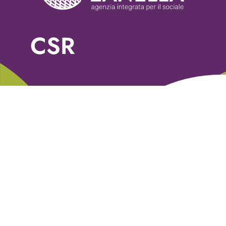
Servizi
Nonprofit Blog
CSR
Libri
Fundraising Academy
Multimedia
Come contattarci