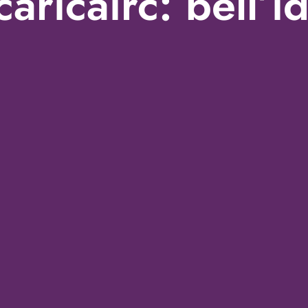
caricairc: bell’i