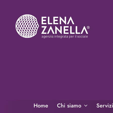
Salta
al
contenuto
Home
Chi siamo
Serviz