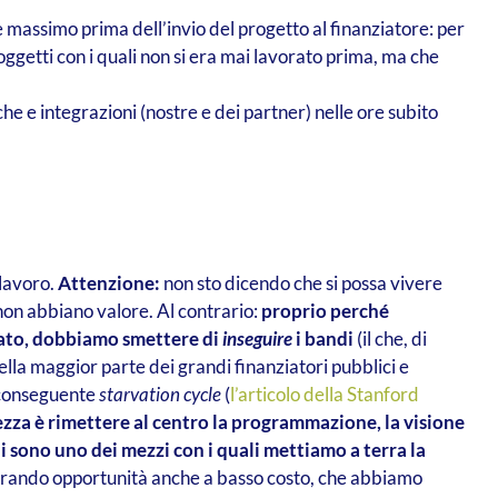
 massimo prima dell’invio del progetto al finanziatore: per
oggetti con i quali non si era mai lavorato prima, ma che
e e integrazioni (nostre e dei partner) nelle ore subito
 lavoro.
Attenzione:
non sto dicendo che si possa vivere
non abbiano valore. Al contrario:
proprio perché
ecato, dobbiamo smettere di
inseguire
i bandi
(il che, di
lla maggior parte dei grandi finanziatori pubblici e
l conseguente
starvation cycle
(
l’articolo della Stanford
ezza è rimettere al centro la programmazione, la visione
di sono uno dei mezzi con i quali mettiamo a terra la
liberando opportunità anche a basso costo, che abbiamo