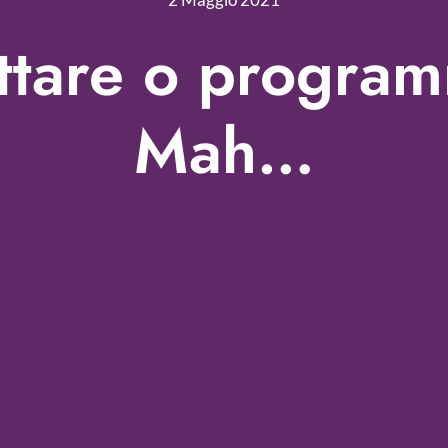
ttare o progra
Mah…