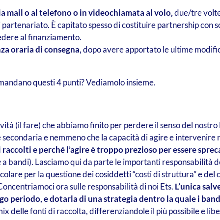
a mail o al telefono o in videochiamata al volo,
due/tre volte
 partenariato. È capitato spesso di costituire partnership con s
dere al finanziamento.
nza oraria di consegna,
dopo avere apportato le ultime modifich
imandano questi 4 punti? Vediamolo insieme.
ività (il fare) che abbiamo finito per perdere il senso del nostro
e secondaria e nemmeno che la capacità di agire e intervenire 
i raccolti e perché l’agire è troppo prezioso per essere spr
e
a bandi). Lasciamo qui da parte le importanti responsabilità de
icolare per la questione dei cosiddetti “costi di struttura” e de
oncentriamoci ora sulle responsabilità di noi Ets.
L’unica salv
ngo periodo, e dotarla di una strategia dentro la quale i ban
x delle fonti di raccolta, differenziandole il più possibile e 