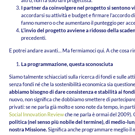
altro, non fa solo la/il progettista.
I partner da coinvolgere nel progetto si sentono vi
accordarsi su attività e budget e firmare l’accordo di
fanno numero o che aumentano il punteggio per acce
L’invio del progetto avviene a ridosso della scade
precedenti.
E potrei andare avanti… Ma fermiamoci qui. A che cosa r
La programmazione, questa sconosciuta
Siamo talmente schiacciati sulla ricerca di fondi e sulle att
senza fondi né che la sostenibilità economica sia question
abbiamo bisogno di dare consistenza e stabilità ai fond
nuovo, non significa che dobbiamo smettere di
partecipar
privati: se ne parla già molto e sono note da tempo, in part
Social Innovation Review
che ne parla è ormai del 2009). C
politica (nel senso più nobile del termine), di medio-lu
nostra Missione.
Significa anche programmare meglio il mi