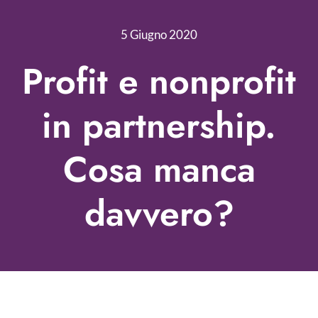
Nonprofit Blog
5 Giugno 2020
Libri
Profit e nonprofit
Fundraising Academy
in partnership.
Multimedia
Cosa manca
Come contattarci
davvero?