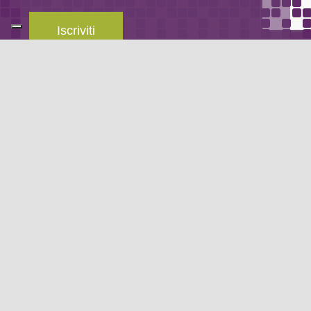
Iscriviti
Leggi la
privacy policy
del blog.
METODO DI PAGAMENTO
Se non hai un account PayPal puoi pagare con la tua carta di