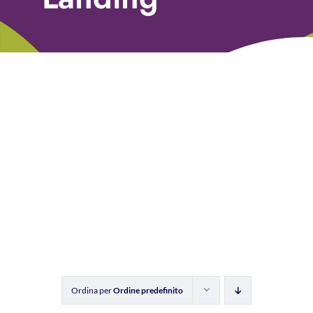
Libri
Fundraising Academy
Multimedia
Come contattarci
Ordina per
Ordine predefinito