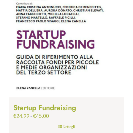
Startup Fundraising
Fascia
€
24.99
-
€
45.00
di
Dettagli
prezzo: