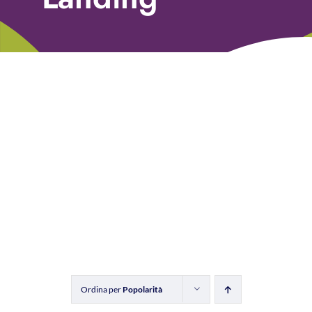
Libri
Fundraising Academy
Multimedia
Come contattarci
Ordina per
Popolarità