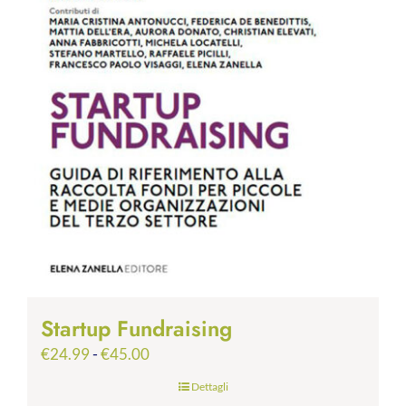
Startup Fundraising
Fascia
€
24.99
-
€
45.00
di
Dettagli
prezzo: