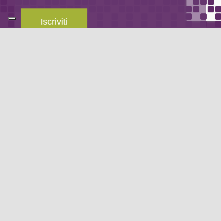
Iscriviti
Leggi la
privacy policy
del blog.
METODO DI PAGAMENTO
Se non hai un account PayPal puoi pagare con la tua carta di