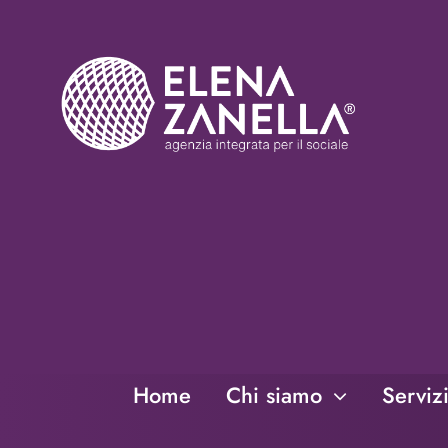
Salta
al
contenuto
Home
Chi siamo
Serviz