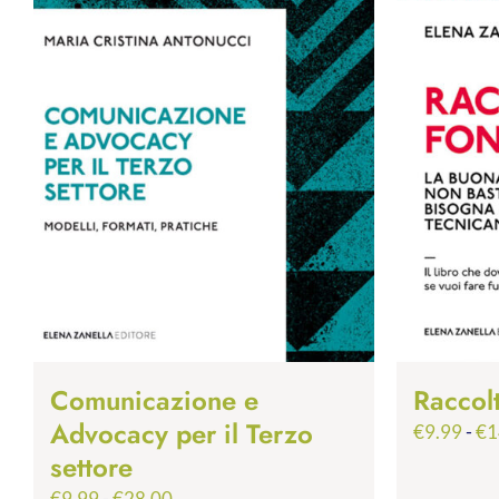
Comunicazione e
Raccol
Advocacy per il Terzo
€
9.99
-
€
1
settore
Fascia
€
9.99
-
€
28.00