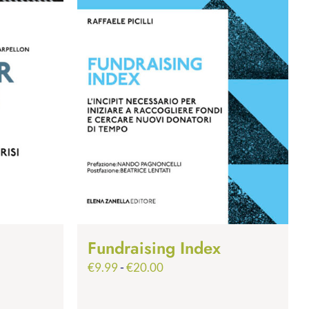
Fundraising Index
Fascia
€
9.99
-
€
20.00
di
prezzo: