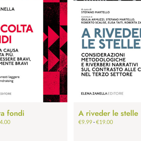
ta fondi
A riveder le stelle
Fascia
Fascia
4.00
€
9.99
-
€
19.00
di
di
prezzo:
prezzo: