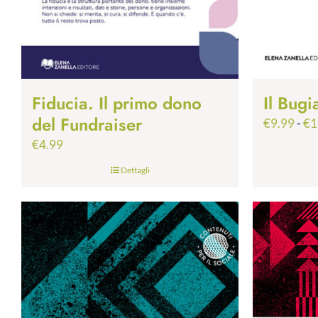
Fiducia. Il primo dono
Il Bugi
del Fundraiser
€
9.99
-
€
1
€
4.99
Dettagli