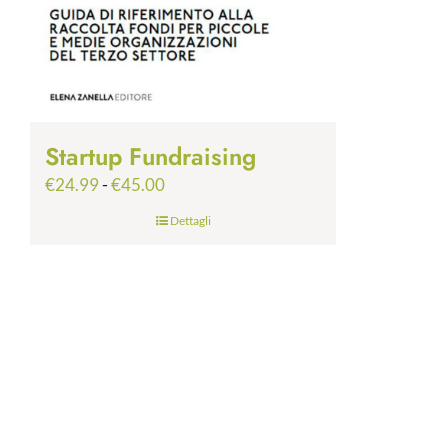
Startup Fundraising
Fascia
€
24.99
-
€
45.00
di
Dettagli
prezzo:
da
€24.99
a
€45.00