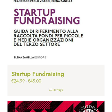
Startup Fundraising
Fascia
€
24.99
-
€
45.00
di
Dettagli
prezzo:
da
€24.99
a