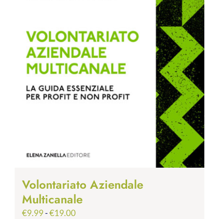
Volontariato Aziendale
Multicanale
Fascia
€
9.99
-
€
19.00