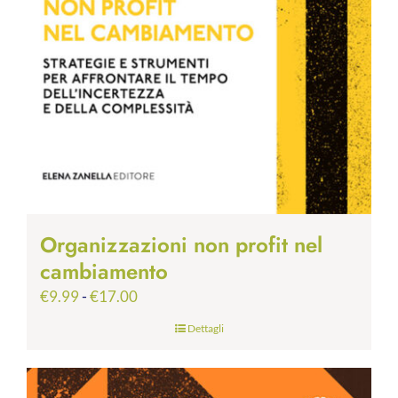
Organizzazioni non profit nel
cambiamento
Fascia
€
9.99
-
€
17.00
di
Dettagli
prezzo:
da
€9.99