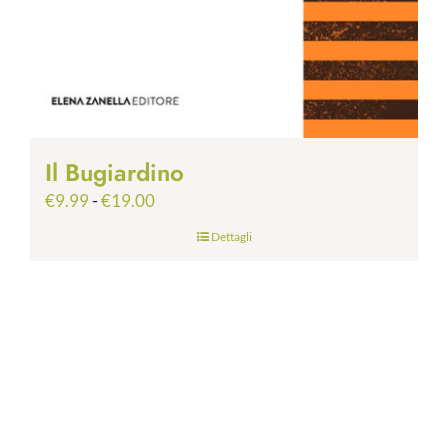
Il Bugiardino
Fascia
€
9.99
-
€
19.00
di
Dettagli
prezzo:
da
€9.99
a
€19.00