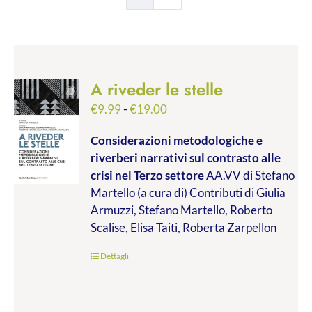
A riveder le stelle
Fascia
€
9.99
-
€
19.00
di
Considerazioni metodologiche e
prezzo:
riverberi narrativi sul contrasto alle
da
crisi nel Terzo settore
AA.VV di Stefano
€9.99
Martello (a cura di) Contributi di Giulia
a
Armuzzi, Stefano Martello, Roberto
€19.00
Scalise, Elisa Taiti, Roberta Zarpellon
Dettagli