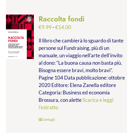
Raccolta fondi
Fascia
€
9.99
-
€
14.00
di
Il libro che cambierà lo sguardo di tante
prezzo:
persone sul Fundraising, più di un
da
manuale, un viaggio nell’arte dell’invito
€9.99
al dono: “La buona causa non basta più.
a
Bisogna essere bravi, molto bravi”.
€14.00
Pagine 104 Data pubblicazione: ottobre
2020 Editore: Elena Zanella editore
Categoria: Business ed economia
Brossura, con alette
Scarica e leggi
l'estratto
Dettagli