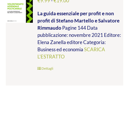
Fascia
€
9.99
-
€
19.00
di
La guida essenziale per profit e non
prezzo:
profit
di Stefano Martello e Salvatore
da
Rimmaudo
Pagine 144 Data
€9.99
pubblicazione: novembre 2021 Editore:
a
Elena Zanella editore Categoria:
€19.00
Business ed economia
SCARICA
L'ESTRATTO
Dettagli