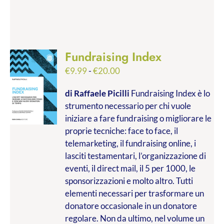
Fundraising Index
Fascia
€
9.99
-
€
20.00
di
di Raffaele Picilli
Fundraising Index è lo
prezzo:
strumento necessario per chi vuole
da
iniziare a fare fundraising o migliorare le
€9.99
proprie tecniche: face to face, il
a
telemarketing, il fundraising online, i
€20.00
lasciti testamentari, l’organizzazione di
eventi, il direct mail, il 5 per 1000, le
sponsorizzazioni e molto altro. Tutti
elementi necessari per trasformare un
donatore occasionale in un donatore
regolare. Non da ultimo, nel volume un