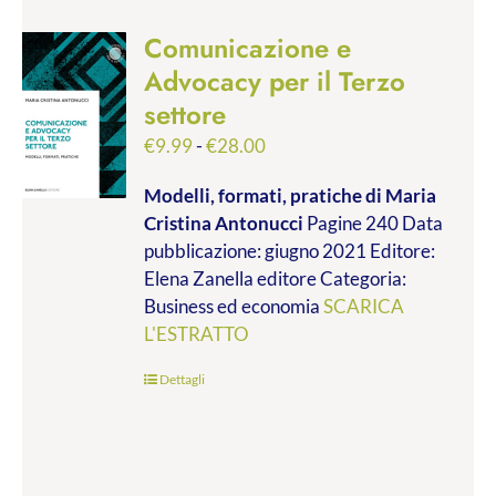
Comunicazione e
Advocacy per il Terzo
settore
Fascia
€
9.99
-
€
28.00
di
Modelli, formati, pratiche
di Maria
prezzo:
Cristina Antonucci
Pagine 240 Data
da
pubblicazione: giugno 2021 Editore:
€9.99
Elena Zanella editore Categoria:
a
Business ed economia
SCARICA
€28.00
L'ESTRATTO
Dettagli