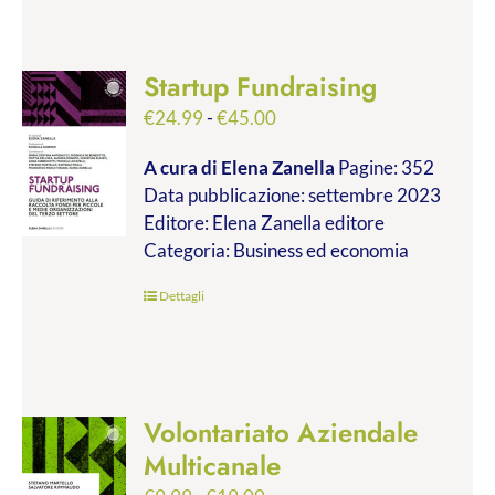
Startup Fundraising
Fascia
€
24.99
-
€
45.00
di
A cura di Elena Zanella
Pagine: 352
prezzo:
Data pubblicazione: settembre 2023
da
Editore: Elena Zanella editore
€24.99
Categoria: Business ed economia
a
€45.00
Dettagli
Volontariato Aziendale
Multicanale