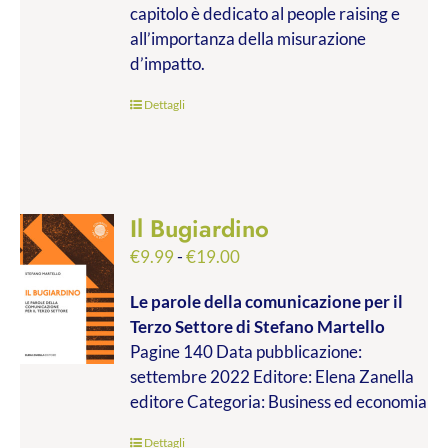
capitolo è dedicato al people raising e
all’importanza della misurazione
d’impatto.
Dettagli
Il Bugiardino
Fascia
€
9.99
-
€
19.00
di
Le parole della comunicazione per il
prezzo:
Terzo Settore
di Stefano Martello
da
Pagine 140 Data pubblicazione:
€9.99
settembre 2022 Editore: Elena Zanella
a
editore Categoria: Business ed economia
€19.00
Dettagli