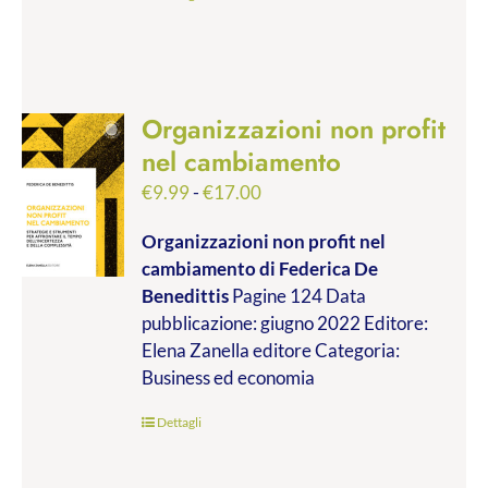
Organizzazioni non profit
nel cambiamento
Fascia
€
9.99
-
€
17.00
di
Organizzazioni non profit nel
prezzo:
cambiamento
di Federica De
da
Benedittis
Pagine 124 Data
€9.99
pubblicazione: giugno 2022 Editore:
a
Elena Zanella editore Categoria:
€17.00
Business ed economia
Dettagli